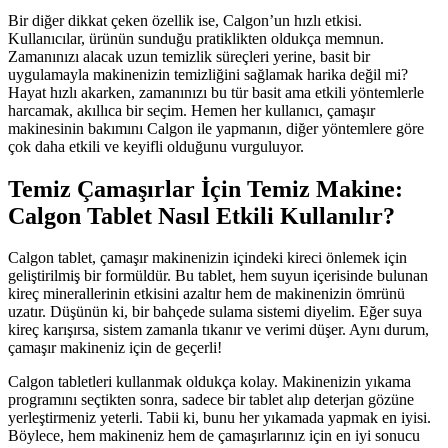
Bir diğer dikkat çeken özellik ise, Calgon’un hızlı etkisi.
Kullanıcılar, ürünün sunduğu pratiklikten oldukça memnun.
Zamanınızı alacak uzun temizlik süreçleri yerine, basit bir
uygulamayla makinenizin temizliğini sağlamak harika değil mi?
Hayat hızlı akarken, zamanınızı bu tür basit ama etkili yöntemlerle
harcamak, akıllıca bir seçim. Hemen her kullanıcı, çamaşır
makinesinin bakımını Calgon ile yapmanın, diğer yöntemlere göre
çok daha etkili ve keyifli olduğunu vurguluyor.
Temiz Çamaşırlar İçin Temiz Makine:
Calgon Tablet Nasıl Etkili Kullanılır?
Calgon tablet, çamaşır makinenizin içindeki kireci önlemek için
geliştirilmiş bir formüldür. Bu tablet, hem suyun içerisinde bulunan
kireç minerallerinin etkisini azaltır hem de makinenizin ömrünü
uzatır. Düşünün ki, bir bahçede sulama sistemi diyelim. Eğer suya
kireç karışırsa, sistem zamanla tıkanır ve verimi düşer. Aynı durum,
çamaşır makineniz için de geçerli!
Calgon tabletleri kullanmak oldukça kolay. Makinenizin yıkama
programını seçtikten sonra, sadece bir tablet alıp deterjan gözüne
yerleştirmeniz yeterli. Tabii ki, bunu her yıkamada yapmak en iyisi.
Böylece, hem makineniz hem de çamaşırlarınız için en iyi sonucu