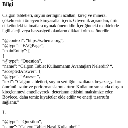
Bilgi
Calgon tabletleri, suyun sertliğini azaltan, kireç ve mineral
çökelmesini önleyen kimyasallar içerir. Güvenlik açısından, ürün
etiketindeki talimatlara uymak önemlidir. İçeriğindeki maddelerle
ilgili alerji veya hassasiyeti olanların dikkatli olması önerilir.
“@context”: “https://schema.org”,
“@type”: “FAQPage”,
“mainEntity”: [
{
“@type”: “Question”,
“name”: “Calgon Tablet Kullanmanın Avantajları Nelerdir? “,
“acceptedAnswer”: {
“@type”: “Answer”,
“text”: “Calgon tabletleri, suyun sertliğini azaltarak beyaz eşyaların
ömrünü uzatır ve performanslarını artırır. Kullanım sırasında oluşan
kireçlenmeyi engelleyerek, deterjanın etkisini maksimize eder.
Böylece, daha temiz kıyafetler elde edilir ve enerji tasarrufu
sağlanır.”
},
“@type”: “Question”,
“name”: “Calgon Tablet Nasıl Kullanılır? “,