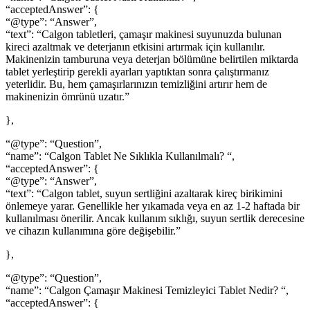
“acceptedAnswer”: {
“@type”: “Answer”,
“text”: “Calgon tabletleri, çamaşır makinesi suyunuzda bulunan
kireci azaltmak ve deterjanın etkisini artırmak için kullanılır.
Makinenizin tamburuna veya deterjan bölümüne belirtilen miktarda
tablet yerleştirip gerekli ayarları yaptıktan sonra çalıştırmanız
yeterlidir. Bu, hem çamaşırlarınızın temizliğini artırır hem de
makinenizin ömrünü uzatır.”
},
“@type”: “Question”,
“name”: “Calgon Tablet Ne Sıklıkla Kullanılmalı? “,
“acceptedAnswer”: {
“@type”: “Answer”,
“text”: “Calgon tablet, suyun sertliğini azaltarak kireç birikimini
önlemeye yarar. Genellikle her yıkamada veya en az 1-2 haftada bir
kullanılması önerilir. Ancak kullanım sıklığı, suyun sertlik derecesine
ve cihazın kullanımına göre değişebilir.”
},
“@type”: “Question”,
“name”: “Calgon Çamaşır Makinesi Temizleyici Tablet Nedir? “,
“acceptedAnswer”: {