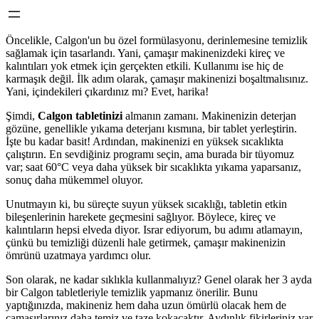
Öncelikle, Calgon'un bu özel formülasyonu, derinlemesine temizlik
sağlamak için tasarlandı. Yani, çamaşır makinenizdeki kireç ve
kalıntıları yok etmek için gerçekten etkili. Kullanımı ise hiç de
karmaşık değil. İlk adım olarak, çamaşır makinenizi boşaltmalısınız.
Yani, içindekileri çıkardınız mı? Evet, harika!
Şimdi,
Calgon tabletinizi
almanın zamanı. Makinenizin deterjan
gözüne, genellikle yıkama deterjanı kısmına, bir tablet yerleştirin.
İşte bu kadar basit! Ardından, makinenizi en yüksek sıcaklıkta
çalıştırın. En sevdiğiniz programı seçin, ama burada bir tüyomuz
var; saat 60°C veya daha yüksek bir sıcaklıkta yıkama yaparsanız,
sonuç daha mükemmel oluyor.
Unutmayın ki, bu süreçte suyun yüksek sıcaklığı, tabletin etkin
bileşenlerinin harekete geçmesini sağlıyor. Böylece, kireç ve
kalıntıların hepsi elveda diyor. Israr ediyorum, bu adımı atlamayın,
çünkü bu temizliği düzenli hale getirmek, çamaşır makinenizin
ömrünü uzatmaya yardımcı olur.
Son olarak, ne kadar sıklıkla kullanmalıyız? Genel olarak her 3 ayda
bir Calgon tabletleriyle temizlik yapmanız önerilir. Bunu
yaptığınızda, makineniz hem daha uzun ömürlü olacak hem de
çamaşırlarınız daha temiz ve taze kokacaktır. Aydınlık fikirleriniz var