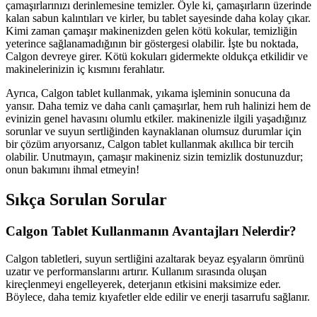
çamaşırlarınızı derinlemesine temizler. Öyle ki, çamaşırların üzerinde
kalan sabun kalıntıları ve kirler, bu tablet sayesinde daha kolay çıkar.
Kimi zaman çamaşır makinenizden gelen kötü kokular, temizliğin
yeterince sağlanamadığının bir göstergesi olabilir. İşte bu noktada,
Calgon devreye girer. Kötü kokuları gidermekte oldukça etkilidir ve
makinelerinizin iç kısmını ferahlatır.
Ayrıca, Calgon tablet kullanmak, yıkama işleminin sonucuna da
yansır. Daha temiz ve daha canlı çamaşırlar, hem ruh halinizi hem de
evinizin genel havasını olumlu etkiler. makinenizle ilgili yaşadığınız
sorunlar ve suyun sertliğinden kaynaklanan olumsuz durumlar için
bir çözüm arıyorsanız, Calgon tablet kullanmak akıllıca bir tercih
olabilir. Unutmayın, çamaşır makineniz sizin temizlik dostunuzdur;
onun bakımını ihmal etmeyin!
Sıkça Sorulan Sorular
Calgon Tablet Kullanmanın Avantajları Nelerdir?
Calgon tabletleri, suyun sertliğini azaltarak beyaz eşyaların ömrünü
uzatır ve performanslarını artırır. Kullanım sırasında oluşan
kireçlenmeyi engelleyerek, deterjanın etkisini maksimize eder.
Böylece, daha temiz kıyafetler elde edilir ve enerji tasarrufu sağlanır.