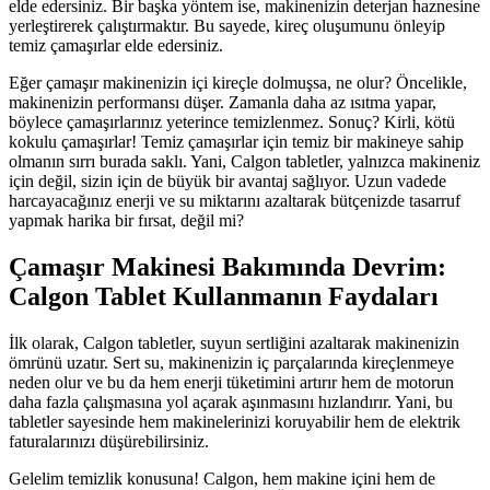
elde edersiniz. Bir başka yöntem ise, makinenizin deterjan haznesine
yerleştirerek çalıştırmaktır. Bu sayede, kireç oluşumunu önleyip
temiz çamaşırlar elde edersiniz.
Eğer çamaşır makinenizin içi kireçle dolmuşsa, ne olur? Öncelikle,
makinenizin performansı düşer. Zamanla daha az ısıtma yapar,
böylece çamaşırlarınız yeterince temizlenmez. Sonuç? Kirli, kötü
kokulu çamaşırlar! Temiz çamaşırlar için temiz bir makineye sahip
olmanın sırrı burada saklı. Yani, Calgon tabletler, yalnızca makineniz
için değil, sizin için de büyük bir avantaj sağlıyor. Uzun vadede
harcayacağınız enerji ve su miktarını azaltarak bütçenizde tasarruf
yapmak harika bir fırsat, değil mi?
Çamaşır Makinesi Bakımında Devrim:
Calgon Tablet Kullanmanın Faydaları
İlk olarak, Calgon tabletler, suyun sertliğini azaltarak makinenizin
ömrünü uzatır. Sert su, makinenizin iç parçalarında kireçlenmeye
neden olur ve bu da hem enerji tüketimini artırır hem de motorun
daha fazla çalışmasına yol açarak aşınmasını hızlandırır. Yani, bu
tabletler sayesinde hem makinelerinizi koruyabilir hem de elektrik
faturalarınızı düşürebilirsiniz.
Gelelim temizlik konusuna! Calgon, hem makine içini hem de