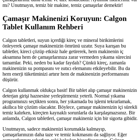
mı? Unutmayın, temiz bir makine, temiz çamaşırlar demektir!
Çamaşır Makinenizi Koruyun: Calgon
Tablet Kullanım Rehberi
Calgon tabletleri, suyun içerdiği kireç ve mineral birikimlerini
önleyerek çamaşır makinenizin ömrünü uzatır. Suya karışan bu
tabletler, kireci çözüp etkisiz hale getirerek, hem makinenin iç
aksamına hem de çamaşırlarınıza zarar vermeden yıkama sürecini
tamamlar. Peki, neden bu kadar faydalı? Çünkü kireç, zamanla
makinenizin su pompasını ve ısıtıcı elemanını etkileyebilir. Bu da
hem enerji tüketiminizi artırır hem de makinenizin performansını
düşürür.
Calgon kullanmak oldukça basit! Bir tablet alıp çamaşır makinenizin
deterjan girişi haznesine yerleştirmeniz yeterli. Normal yıkama
programınızı seçtikten sonra, her yıkamada bu işlemi tekrarlamak,
akıllıca bir çözüm olacaktır. Böylece, çamaşır makinenizin içi sürekli
temiz kalırken, kireçten kaynaklı sorunlarla da karşılaşmazsınız. Bir
anlamda, Calgon tabletleri, çamaşır makineniz için bir sigorta gibidir.
Unutmayın, sadece makinenizi korumakla kalmayıp,
çamaşırlarınızın daha taze ve temiz kokmasını da sağlıyor. Eğer