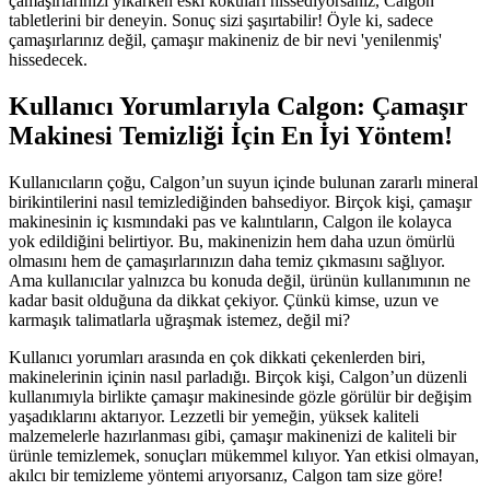
çamaşırlarınızı yıkarken eski kokuları hissediyorsanız, Calgon
tabletlerini bir deneyin. Sonuç sizi şaşırtabilir! Öyle ki, sadece
çamaşırlarınız değil, çamaşır makineniz de bir nevi 'yenilenmiş'
hissedecek.
Kullanıcı Yorumlarıyla Calgon: Çamaşır
Makinesi Temizliği İçin En İyi Yöntem!
Kullanıcıların çoğu, Calgon’un suyun içinde bulunan zararlı mineral
birikintilerini nasıl temizlediğinden bahsediyor. Birçok kişi, çamaşır
makinesinin iç kısmındaki pas ve kalıntıların, Calgon ile kolayca
yok edildiğini belirtiyor. Bu, makinenizin hem daha uzun ömürlü
olmasını hem de çamaşırlarınızın daha temiz çıkmasını sağlıyor.
Ama kullanıcılar yalnızca bu konuda değil, ürünün kullanımının ne
kadar basit olduğuna da dikkat çekiyor. Çünkü kimse, uzun ve
karmaşık talimatlarla uğraşmak istemez, değil mi?
Kullanıcı yorumları arasında en çok dikkati çekenlerden biri,
makinelerinin içinin nasıl parladığı. Birçok kişi, Calgon’un düzenli
kullanımıyla birlikte çamaşır makinesinde gözle görülür bir değişim
yaşadıklarını aktarıyor. Lezzetli bir yemeğin, yüksek kaliteli
malzemelerle hazırlanması gibi, çamaşır makinenizi de kaliteli bir
ürünle temizlemek, sonuçları mükemmel kılıyor. Yan etkisi olmayan,
akılcı bir temizleme yöntemi arıyorsanız, Calgon tam size göre!