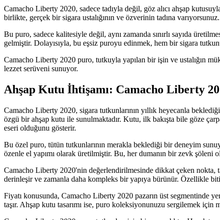
Camacho Liberty 2020, sadece tadıyla değil, göz alıcı ahşap kutusuyla 
birlikte, gerçek bir sigara ustalığının ve özverinin tadına varıyorsunuz.
Bu puro, sadece kalitesiyle değil, aynı zamanda sınırlı sayıda üretilme
gelmiştir. Dolayısıyla, bu eşsiz puroyu edinmek, hem bir sigara tutk
Camacho Liberty 2020 puro, tutkuyla yapılan bir işin ve ustalığın mük
lezzet serüveni sunuyor.
Ahşap Kutu İhtişamı: Camacho Liberty 202
Camacho Liberty 2020, sigara tutkunlarının yıllık heyecanla beklediği
özgü bir ahşap kutu ile sunulmaktadır. Kutu, ilk bakışta bile göze çar
eseri olduğunu gösterir.
Bu özel puro, tütün tutkunlarının merakla beklediği bir deneyim sunuyo
özenle el yapımı olarak üretilmiştir. Bu, her dumanın bir zevk şöleni o
Camacho Liberty 2020'nin değerlendirilmesinde dikkat çeken nokta, tat
derinleşir ve zamanla daha kompleks bir yapıya bürünür. Özellikle bitiş
Fiyatı konusunda, Camacho Liberty 2020 pazarın üst segmentinde yer alı
taşır. Ahşap kutu tasarımı ise, puro koleksiyonunuzu sergilemek için m