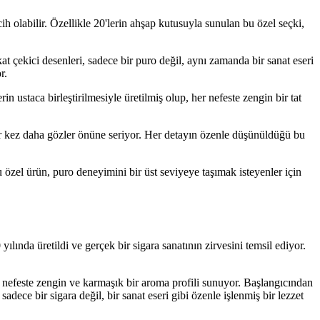
h olabilir. Özellikle 20'lerin ahşap kutusuyla sunulan bu özel seçki,
t çekici desenleri, sadece bir puro değil, aynı zamanda bir sanat eseri
r.
n ustaca birleştirilmesiyle üretilmiş olup, her nefeste zengin bir tat
ir kez daha gözler önüne seriyor. Her detayın özenle düşünüldüğü bu
özel ürün, puro deneyimini bir üst seviyeye taşımak isteyenler için
ında üretildi ve gerçek bir sigara sanatının zirvesini temsil ediyor.
bir nefeste zengin ve karmaşık bir aroma profili sunuyor. Başlangıcından
adece bir sigara değil, bir sanat eseri gibi özenle işlenmiş bir lezzet