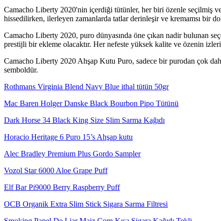
Camacho Liberty 2020'nin içerdiği tütünler, her biri özenle seçilmiş ve 
hissedilirken, ilerleyen zamanlarda tatlar derinleşir ve kremamsı bir 
Camacho Liberty 2020, puro dünyasında öne çıkan nadir bulunan seçene
prestijli bir ekleme olacaktır. Her nefeste yüksek kalite ve özenin izl
Camacho Liberty 2020 Ahşap Kutu Puro, sadece bir purodan çok daha fa
semboldür.
Rothmans Virginia Blend Navy Blue ithal tütün 50gr
Mac Baren Holger Danske Black Bourbon Pipo Tütünü
Dark Horse 34 Black King Size Slim Sarma Kağıdı
Horacio Heritage 6 Puro 15’s Ahşap kutu
Alec Bradley Premium Plus Gordo Sampler
Vozol Star 6000 Aloe Grape Puff
Elf Bar Pi9000 Berry Raspberry Puff
OCB Organik Extra Slim Stick Sigara Sarma Filtresi
Smoking Papel De Liar Maiz Corn Kısa Sigara Kağıdı Tekli