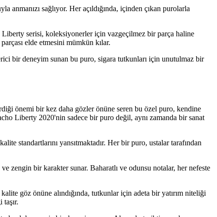
uyla anmanızı sağlıyor. Her açıldığında, içinden çıkan purolarla
 Liberty serisi, koleksiyonerler için vazgeçilmez bir parça haline
 parçası elde etmesini mümkün kılar.
ici bir deneyim sunan bu puro, sigara tutkunları için unutulmaz bir
erdiği önemi bir kez daha gözler önüne seren bu özel puro, kendine
macho Liberty 2020'nin sadece bir puro değil, aynı zamanda bir sanat
ite standartlarını yansıtmaktadır. Her bir puro, ustalar tarafından
e zengin bir karakter sunar. Baharatlı ve odunsu notalar, her nefeste
lite göz önüne alındığında, tutkunlar için adeta bir yatırım niteliği
 taşır.