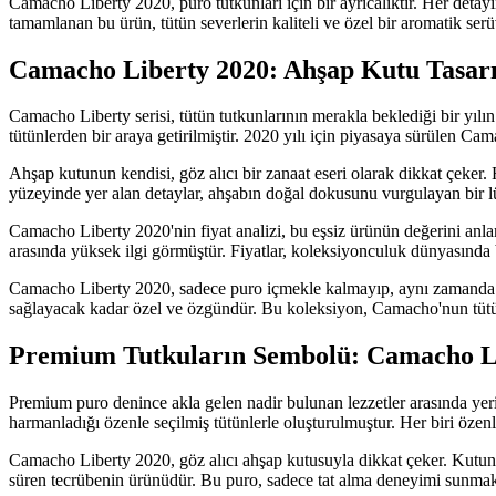
Camacho Liberty 2020, puro tutkunları için bir ayrıcalıktır. Her detay
tamamlanan bu ürün, tütün severlerin kaliteli ve özel bir aromatik ser
Camacho Liberty 2020: Ahşap Kutu Tasarım
Camacho Liberty serisi, tütün tutkunlarının merakla beklediği bir yılın
tütünlerden bir araya getirilmiştir. 2020 yılı için piyasaya sürülen Ca
Ahşap kutunun kendisi, göz alıcı bir zanaat eseri olarak dikkat çeker. 
yüzeyinde yer alan detaylar, ahşabın doğal dokusunu vurgulayan bir lüks
Camacho Liberty 2020'nin fiyat analizi, bu eşsiz ürünün değerini anla
arasında yüksek ilgi görmüştür. Fiyatlar, koleksiyonculuk dünyasında be
Camacho Liberty 2020, sadece puro içmekle kalmayıp, aynı zamanda bir 
sağlayacak kadar özel ve özgündür. Bu koleksiyon, Camacho'nun tütün u
Premium Tutkuların Sembolü: Camacho Li
Premium puro denince akla gelen nadir bulunan lezzetler arasında yer
harmanladığı özenle seçilmiş tütünlerle oluşturulmuştur. Her biri özenl
Camacho Liberty 2020, göz alıcı ahşap kutusuyla dikkat çeker. Kutunun
süren tecrübenin ürünüdür. Bu puro, sadece tat alma deneyimi sunmakl