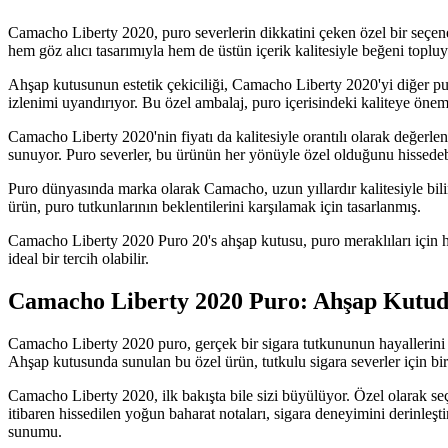
Camacho Liberty 2020, puro severlerin dikkatini çeken özel bir seçenek
hem göz alıcı tasarımıyla hem de üstün içerik kalitesiyle beğeni topluy
Ahşap kutusunun estetik çekiciliği, Camacho Liberty 2020'yi diğer puro
izlenimi uyandırıyor. Bu özel ambalaj, puro içerisindeki kaliteye öneml
Camacho Liberty 2020'nin fiyatı da kalitesiyle orantılı olarak değerlend
sunuyor. Puro severler, bu ürünün her yönüyle özel olduğunu hissedeb
Puro dünyasında marka olarak Camacho, uzun yıllardır kalitesiyle bil
ürün, puro tutkunlarının beklentilerini karşılamak için tasarlanmış.
Camacho Liberty 2020 Puro 20's ahşap kutusu, puro meraklıları için he
ideal bir tercih olabilir.
Camacho Liberty 2020 Puro: Ahşap Kutuda
Camacho Liberty 2020 puro, gerçek bir sigara tutkununun hayallerini sü
Ahşap kutusunda sunulan bu özel ürün, tutkulu sigara severler için bir
Camacho Liberty 2020, ilk bakışta bile sizi büyülüyor. Özel olarak seçil
itibaren hissedilen yoğun baharat notaları, sigara deneyimini derinleştir
sunumu.