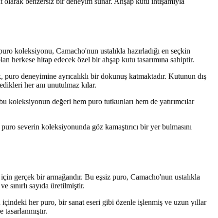
at olarak benzersiz bir deneyim sunar. Ahşap kutu ihtişamıyla
el puro koleksiyonu, Camacho'nun ustalıkla hazırladığı en seçkin
olan herkese hitap edecek özel bir ahşap kutu tasarımına sahiptir.
rek, puro deneyimine ayrıcalıklı bir dokunuş katmaktadır. Kutunun dış
edikleri her anı unutulmaz kılar.
 bu koleksiyonun değeri hem puro tutkunları hem de yatırımcılar
r puro severin koleksiyonunda göz kamaştırıcı bir yer bulmasını
için gerçek bir armağandır. Bu eşsiz puro, Camacho'nun ustalıkla
 sınırlı sayıda üretilmiştir.
indeki her puro, bir sanat eseri gibi özenle işlenmiş ve uzun yıllar
 tasarlanmıştır.