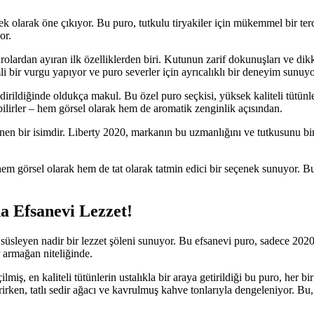
 olarak öne çıkıyor. Bu puro, tutkulu tiryakiler için mükemmel bir terci
or.
lardan ayıran ilk özelliklerden biri. Kutunun zarif dokunuşları ve dikka
i bir vurgu yapıyor ve puro severler için ayrıcalıklı bir deneyim sunuyo
irildiğinde oldukça makul. Bu özel puro seçkisi, yüksek kaliteli tütünleri
ilirler – hem görsel olarak hem de aromatik zenginlik açısından.
inen bir isimdir. Liberty 2020, markanın bu uzmanlığını ve tutkusunu b
m görsel olarak hem de tat olarak tatmin edici bir seçenek sunuyor. Bu 
 Efsanevi Lezzet!
sleyen nadir bir lezzet şöleni sunuyor. Bu efsanevi puro, sadece 2020 yıl
 armağan niteliğinde.
miş, en kaliteli tütünlerin ustalıkla bir araya getirildiği bu puro, her 
irken, tatlı sedir ağacı ve kavrulmuş kahve tonlarıyla dengeleniyor. Bu, s