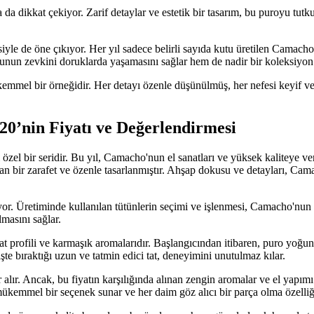
da dikkat çekiyor. Zarif detaylar ve estetik bir tasarım, bu puroyu tutk
siyle de öne çıkıyor. Her yıl sadece belirli sayıda kutu üretilen Camacho
ununun zevkini doruklarda yaşamasını sağlar hem de nadir bir koleksiyon
emmel bir örneğidir. Her detayı özenle düşünülmüş, her nefesi keyif ver
0’nin Fiyatı ve Değerlendirmesi
 özel bir seridir. Bu yıl, Camacho'nun el sanatları ve yüksek kaliteye v
pan bir zarafet ve özenle tasarlanmıştır. Ahşap dokusu ve detayları, Ca
r. Üretiminde kullanılan tütünlerin seçimi ve işlenmesi, Camacho'nun kal
lmasını sağlar.
 profili ve karmaşık aromalarıdır. Başlangıcından itibaren, puro yoğun v
te bıraktığı uzun ve tatmin edici tat, deneyimini unutulmaz kılar.
r. Ancak, bu fiyatın karşılığında alınan zengin aromalar ve el yapımı ka
ükemmel bir seçenek sunar ve her daim göz alıcı bir parça olma özelliği