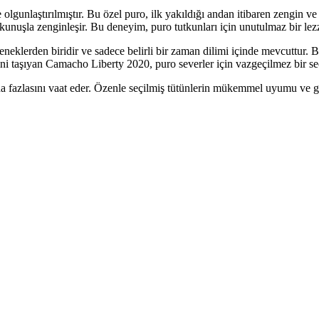
olgunlaştırılmıştır. Bu özel puro, ilk yakıldığı andan itibaren zengin ve 
dokunuşla zenginleşir. Bu deneyim, puro tutkunları için unutulmaz bir lez
klerden biridir ve sadece belirli bir zaman dilimi içinde mevcuttur. B
erini taşıyan Camacho Liberty 2020, puro severler için vazgeçilmez bir se
zlasını vaat eder. Özenle seçilmiş tütünlerin mükemmel uyumu ve göz a