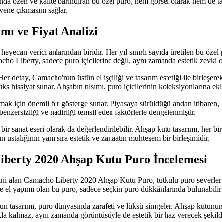
ında özen ve kalite barındıran bu özel puro, hem görsel olarak hem de t
üvene çıkmasını sağlar.
ı ve Fiyat Analizi
 heyecan verici anlarından biridir. Her yıl sınırlı sayıda üretilen bu öz
macho Liberty, sadece puro içicilerine değil, aynı zamanda estetik zevki 
Her detay, Camacho'nun üstün el işçiliği ve tasarım estetiği ile birleşe
 hissiyat sunar. Ahşabın tılsımı, puro içicilerinin koleksiyonlarına ekl
mak için önemli bir gösterge sunar. Piyasaya sürüldüğü andan itibaren,
nzersizliği ve nadirliği temsil eden faktörlerle dengelenmiştir.
sanat eseri olarak da değerlendirilebilir. Ahşap kutu tasarımı, her bi
stalığının yanı sıra estetik ve zanaatın muhteşem bir birleşimidir.
berty 2020 Ahşap Kutu Puro İncelemesi
ini alan Camacho Liberty 2020 Ahşap Kutu Puro, tutkulu puro severler 
e el yapımı olan bu puro, sadece seçkin puro dükkânlarında bulunabilir ve
 tasarımı, puro dünyasında zarafeti ve lüksü simgeler. Ahşap kutunun iç
a kalmaz, aynı zamanda görüntüsüyle de estetik bir haz verecek şekilde