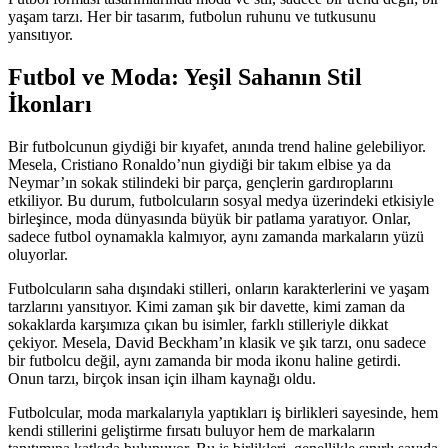
yaşam tarzı. Her bir tasarım, futbolun ruhunu ve tutkusunu
yansıtıyor.
Futbol ve Moda: Yeşil Sahanın Stil
İkonları
Bir futbolcunun giydiği bir kıyafet, anında trend haline gelebiliyor.
Mesela, Cristiano Ronaldo’nun giydiği bir takım elbise ya da
Neymar’ın sokak stilindeki bir parça, gençlerin gardıroplarını
etkiliyor. Bu durum, futbolcuların sosyal medya üzerindeki etkisiyle
birleşince, moda dünyasında büyük bir patlama yaratıyor. Onlar,
sadece futbol oynamakla kalmıyor, aynı zamanda markaların yüzü
oluyorlar.
Futbolcuların saha dışındaki stilleri, onların karakterlerini ve yaşam
tarzlarını yansıtıyor. Kimi zaman şık bir davette, kimi zaman da
sokaklarda karşımıza çıkan bu isimler, farklı stilleriyle dikkat
çekiyor. Mesela, David Beckham’ın klasik ve şık tarzı, onu sadece
bir futbolcu değil, aynı zamanda bir moda ikonu haline getirdi.
Onun tarzı, birçok insan için ilham kaynağı oldu.
Futbolcular, moda markalarıyla yaptıkları iş birlikleri sayesinde, hem
kendi stillerini geliştirme fırsatı buluyor hem de markaların