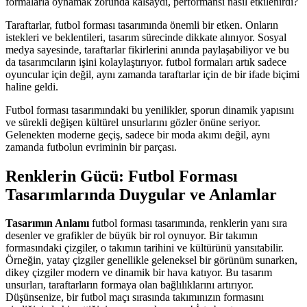
formalarla oynamak zorunda kalsaydı, performansı nasıl etkilenirdi?
Taraftarlar, futbol forması tasarımında önemli bir etken. Onların
istekleri ve beklentileri, tasarım sürecinde dikkate alınıyor. Sosyal
medya sayesinde, taraftarlar fikirlerini anında paylaşabiliyor ve bu
da tasarımcıların işini kolaylaştırıyor. futbol formaları artık sadece
oyuncular için değil, aynı zamanda taraftarlar için de bir ifade biçimi
haline geldi.
Futbol forması tasarımındaki bu yenilikler, sporun dinamik yapısını
ve sürekli değişen kültürel unsurlarını gözler önüne seriyor.
Gelenekten moderne geçiş, sadece bir moda akımı değil, aynı
zamanda futbolun evriminin bir parçası.
Renklerin Gücü: Futbol Forması
Tasarımlarında Duygular ve Anlamlar
Tasarımın Anlamı
futbol forması tasarımında, renklerin yanı sıra
desenler ve grafikler de büyük bir rol oynuyor. Bir takımın
formasındaki çizgiler, o takımın tarihini ve kültürünü yansıtabilir.
Örneğin, yatay çizgiler genellikle geleneksel bir görünüm sunarken,
dikey çizgiler modern ve dinamik bir hava katıyor. Bu tasarım
unsurları, taraftarların formaya olan bağlılıklarını artırıyor.
Düşünsenize, bir futbol maçı sırasında takımınızın formasını