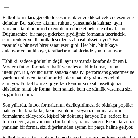
Futbol formaları, genellikle cesur renkler ve dikkat çekici desenlerle
doludur. Bu, sadece takımın ruhunu yansıtmakla kalmaz, aynı
zamanda taraftarların da kendilerini ifade etmelerine olanak tanır.
Düşünsenize, bir maça giderken giydiğiniz formanın üzerindeki
canlı renkler ve dinamik desenler, sizi nasıl hissettiriyor? Bu
tasarımlar, bir nevi birer sanat eseri gibi. Her biri, bir hikaye
anlatıyor ve bu hikaye, taraftarların kalplerinde yankı buluyor.
Tabii ki, sadece görünüm değil, aynı zamanda konfor da önemli.
Modern futbol formaları, hafif ve nefes alabilir kumaşlardan
üretiliyor. Bu, oyuncuların sahada daha iyi performans göstermesine
yardımcı olurken, taraftarlar için de rahat bir giyim deneyimi
sunuyor. Futbol forması giyerken kendinizi nasıl hissettiğinizi
düşünün; rahat bir forma, hem sahada hem de günlük yaşamda sizi
özgür hissettirir.
Son yıllarda, futbol formalarının özelleştirilmesi de oldukça popüler
hale geldi. Taraftarlar, kendi isimlerini veya özel numaralarını
formalarına ekleyerek, kişisel bir dokunuş katıyor. Bu, sadece bir
forma değil, aynı zamanda bir kimlik yaratma süreci. Kendi tarzınızı
yansıtan bir forma, sizi diğerlerinden ayıran bir parça haline geliyor.
Futbol forması tasarımlarında moda ve stil, sadece bir trend değil; bir