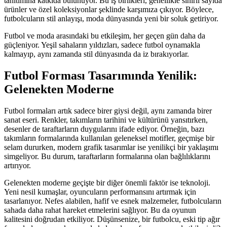
tanıtımına katkıda bulunuyor. Bu iş birlikleri, genellikle sınırlı sayıda
ürünler ve özel koleksiyonlar şeklinde karşımıza çıkıyor. Böylece,
futbolcuların stil anlayışı, moda dünyasında yeni bir soluk getiriyor.
Futbol ve moda arasındaki bu etkileşim, her geçen gün daha da
güçleniyor. Yeşil sahaların yıldızları, sadece futbol oynamakla
kalmayıp, aynı zamanda stil dünyasında da iz bırakıyorlar.
Futbol Forması Tasarımında Yenilik:
Gelenekten Moderne
Futbol formaları artık sadece birer giysi değil, aynı zamanda birer
sanat eseri. Renkler, takımların tarihini ve kültürünü yansıtırken,
desenler de taraftarların duygularını ifade ediyor. Örneğin, bazı
takımların formalarında kullanılan geleneksel motifler, geçmişe bir
selam dururken, modern grafik tasarımlar ise yenilikçi bir yaklaşımı
simgeliyor. Bu durum, taraftarların formalarına olan bağlılıklarını
artırıyor.
Gelenekten moderne geçişte bir diğer önemli faktör ise teknoloji.
Yeni nesil kumaşlar, oyuncuların performansını artırmak için
tasarlanıyor. Nefes alabilen, hafif ve esnek malzemeler, futbolcuların
sahada daha rahat hareket etmelerini sağlıyor. Bu da oyunun
kalitesini doğrudan etkiliyor. Düşünsenize, bir futbolcu, eski tip ağır