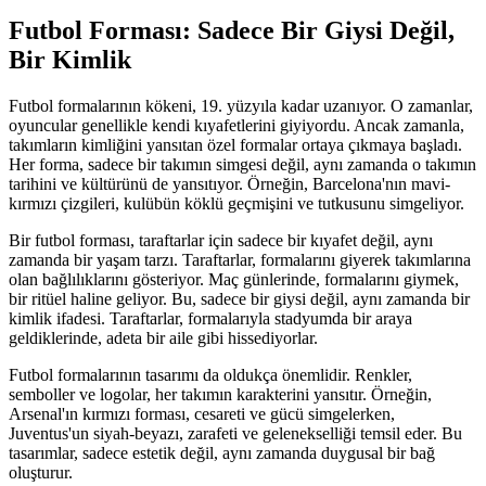
Futbol Forması: Sadece Bir Giysi Değil,
Bir Kimlik
Futbol formalarının kökeni, 19. yüzyıla kadar uzanıyor. O zamanlar,
oyuncular genellikle kendi kıyafetlerini giyiyordu. Ancak zamanla,
takımların kimliğini yansıtan özel formalar ortaya çıkmaya başladı.
Her forma, sadece bir takımın simgesi değil, aynı zamanda o takımın
tarihini ve kültürünü de yansıtıyor. Örneğin, Barcelona'nın mavi-
kırmızı çizgileri, kulübün köklü geçmişini ve tutkusunu simgeliyor.
Bir futbol forması, taraftarlar için sadece bir kıyafet değil, aynı
zamanda bir yaşam tarzı. Taraftarlar, formalarını giyerek takımlarına
olan bağlılıklarını gösteriyor. Maç günlerinde, formalarını giymek,
bir ritüel haline geliyor. Bu, sadece bir giysi değil, aynı zamanda bir
kimlik ifadesi. Taraftarlar, formalarıyla stadyumda bir araya
geldiklerinde, adeta bir aile gibi hissediyorlar.
Futbol formalarının tasarımı da oldukça önemlidir. Renkler,
semboller ve logolar, her takımın karakterini yansıtır. Örneğin,
Arsenal'ın kırmızı forması, cesareti ve gücü simgelerken,
Juventus'un siyah-beyazı, zarafeti ve gelenekselliği temsil eder. Bu
tasarımlar, sadece estetik değil, aynı zamanda duygusal bir bağ
oluşturur.