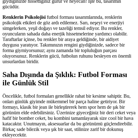
giydiğinizde hissettiğiniz gurur ve heyecan! İşte bu, tasarımın
gücüdür.
Renklerin Psikolojisi
futbol forması tasarımlarında, renklerin
psikolojik etkileri de göz ardı edilemez. Sarı, neşeyi ve enerjiyi
simgelerken, yeşil doğayı ve tazeliği temsil ediyor. Bu renkler,
oyuncuların sahada daha enerjik hissetmelerine yardımcı olabilir.
Taraftarlar içinse, bu renkler bir araya geldiğinde, bir aidiyet
duygusu yaratıyor. Takımınızın rengini giydiğinizde, sadece bir
forma giymiyorsunuz; aynı zamanda bir topluluğun parçası
oluyorsunuz. Renklerin gücü, futbolun ruhunu besleyen en önemli
unsurlardan biridir.
Saha Dışında da Şıklık: Futbol Forması
ile Günlük Stil
Öncelikle, futbol formaları genellikle rahat bir kesime sahiptir. Bu,
onları günlük giyimde mükemmel bir parça haline getiriyor. Bir
formayı, klasik bir jean ile birleştirerek hem spor hem de şık bir
görünüm elde edebilirsiniz. Üzerinize giyeceğiniz bir deri ceket veya
hafif bir bomber ceket, bu kombini tamamlayarak size cool bir hava
katacaktır. Unutmayın, aksesuarlar da bu görünümü güçlendirebilir.
Birkaç sade bilezik veya şık bir saat, stilinize zarif bir dokunuş
ekleyecektir.