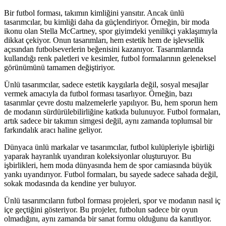
Bir futbol forması, takımın kimliğini yansıtır. Ancak ünlü
tasarımcılar, bu kimliği daha da güçlendiriyor. Örneğin, bir moda
ikonu olan Stella McCartney, spor giyimdeki yenilikçi yaklaşımıyla
dikkat çekiyor. Onun tasarımları, hem estetik hem de işlevsellik
açısından futbolseverlerin beğenisini kazanıyor. Tasarımlarında
kullandığı renk paletleri ve kesimler, futbol formalarının geleneksel
görünümünü tamamen değiştiriyor.
Ünlü tasarımcılar, sadece estetik kaygılarla değil, sosyal mesajlar
vermek amacıyla da futbol forması tasarlıyor. Örneğin, bazı
tasarımlar çevre dostu malzemelerle yapılıyor. Bu, hem sporun hem
de modanın sürdürülebilirliğine katkıda bulunuyor. Futbol formaları,
artık sadece bir takımın simgesi değil, aynı zamanda toplumsal bir
farkındalık aracı haline geliyor.
Dünyaca ünlü markalar ve tasarımcılar, futbol kulüpleriyle işbirliği
yaparak hayranlık uyandıran koleksiyonlar oluşturuyor. Bu
işbirlikleri, hem moda dünyasında hem de spor camiasında büyük
yankı uyandırıyor. Futbol formaları, bu sayede sadece sahada değil,
sokak modasında da kendine yer buluyor.
Ünlü tasarımcıların futbol forması projeleri, spor ve modanın nasıl iç
içe geçtiğini gösteriyor. Bu projeler, futbolun sadece bir oyun
olmadığını, aynı zamanda bir sanat formu olduğunu da kanıtlıyor.