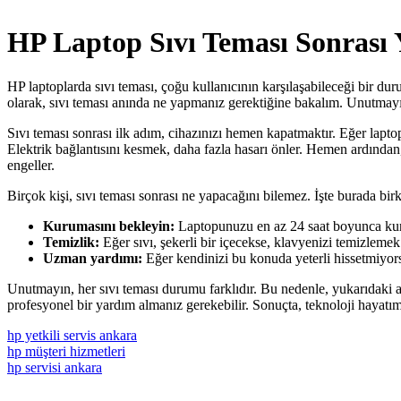
HP Laptop Sıvı Teması Sonrası 
HP laptoplarda sıvı teması, çoğu kullanıcının karşılaşabileceği bir dur
olarak, sıvı teması anında ne yapmanız gerektiğine bakalım. Unutmayın,
Sıvı teması sonrası ilk adım, cihazınızı hemen kapatmaktır. Eğer lapt
Elektrik bağlantısını kesmek, daha fazla hasarı önler. Hemen ardından,
engeller.
Birçok kişi, sıvı teması sonrası ne yapacağını bilemez. İşte burada bi
Kurumasını bekleyin:
Laptopunuzu en az 24 saat boyunca kurum
Temizlik:
Eğer sıvı, şekerli bir içecekse, klavyenizi temizlemek 
Uzman yardımı:
Eğer kendinizi bu konuda yeterli hissetmiyors
Unutmayın, her sıvı teması durumu farklıdır. Bu nedenle, yukarıdaki 
profesyonel bir yardım almanız gerekebilir. Sonuçta, teknoloji hayat
hp yetkili servis ankara
hp müşteri hizmetleri
hp servisi ankara