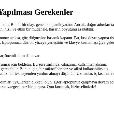
Yapılması Gerekenler
umdur. Bu tür bir olay, genellikle panik yaratır. Ancak, doğru adımları t
 hızlı ve etkili bir müdahale, hasarın boyutunu azaltabilir.
opunuz açıksa, güç düğmesine basarak kapatın. Bu, kısa devre yapma risk
 laptopunuzu düz bir yüzeye yerleştirin ve klavye kısmını aşağıya gelece
rkaç önemli adım daha var:
ası için bekletin. Bu süre zarfında, cihazınızı kullanmamalısınız.
gerekebilir. Bunun için, bir mikrofiber bez ve alkol kullanabilirsiniz.
anız, bir teknisyenden yardım almayı düşünün. Uzmanlar, iç kısımları aç
adımları uygularken dikkatli olun. Eğer laptopunuz çalışmaya devam ede
ımızın vazgeçilmez bir parçası. Onu korumak, bizim elimizde!