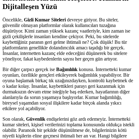
Dijitalleşen Yüzü
Öncelikle,
Gizli Kumar Siteleri
devreye giriyor. Bu siteler,
güvenilir olmayan platformlar olarak kullanıcıları tuzağına
düşürüyor. Kimi zaman yüksek kazanç vaatleriyle, kim zaman ise
gizli çekilişlerle insanları kendine çekiyor. Peki, bu sitelerde
kaybettiğiniz paranın geri gelme ihtimali ne? Çok düşük! Bu tür
platformların genellikle dolandırıcılık amacı taşıdığı bir gerçek.
İnsanlar, internetten kazanç elde edeceğini düşünerek bu sitelere
yöneliyor, fakat kaybedenlerin sayısı her geçen gün artıyor.
Bir diğer çarpıcı gerçek ise
Bağımlılık
konusu. İnternetteki kumar
oyunları, özellikle gençleri etkileyerek bağımlılık yapabiliyor. Bir
oyuna başlamak birkaç tık uzağınızdayken, kontrolü kaybetmek de
o kadar kolay. İnsanlar, kaybettikleri parayı geri kazanmak için
durmaksızın devam etme isteğiyle baş ederken, hayatlarının diğer
alanlarıyla da sorun yaşamaya başlıyorlar. Kumar bağımlılığı,
bireysel yaşamdan sosyal ilişkilere kadar birçok alanda yıkıcı
etkilere yol açabiliyor.
Son olarak,
Güvenlik
endişelerini göz ardı edemeyiz. İnternetteki
kumar siteleri, kişisel verilerinizi toplama konusunda oldukça istekli
olabilir. Paranoik bir şekilde düşünülmese de, bilgilerinizin kötü
niyetli kişilerin eline geçmesi ihtimali her an var. Hangi bilgilere