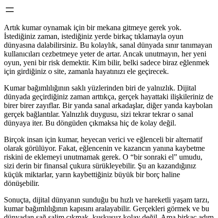
Artık kumar oynamak için bir mekana gitmeye gerek yok.
İstediğiniz zaman, istediğiniz yerde birkaç tıklamayla oyun
dünyasına dalabilirsiniz. Bu kolaylık, sanal dünyada sınır tanımayan
kullanıcıları cezbetmeye yeter de artar. Ancak unutmayın, her yeni
oyun, yeni bir risk demektir. Kim bilir, belki sadece biraz eğlenmek
için girdiğiniz o site, zamanla hayatınızı ele geçirecek.
Kumar bağımlılığının saklı yüzlerinden biri de yalnızlık. Dijital
dünyada geçirdiğiniz zaman arttıkça, gerçek hayattaki ilişkileriniz de
birer birer zayıflar. Bir yanda sanal arkadaşlar, diğer yanda kaybolan
gerçek bağlantılar. Yalnızlık duygusu, sizi tekrar tekrar o sanal
dünyaya iter. Bu döngüden çıkmaksa hiç de kolay değil.
Birçok insan için kumar, heyecan verici ve eğlenceli bir alternatif
olarak görülüyor. Fakat, eğlencenin ve kazancın yanına kaybetme
riskini de eklemeyi unutmamak gerek. O “bir sonraki el” umudu,
sizi derin bir finansal çukura sürükleyebilir. Şu an kazandığınız
küçük miktarlar, yarın kaybettiğiniz büyük bir borç haline
dönüşebilir.
Sonuçta, dijital dünyanın sunduğu bu hızlı ve hareketli yaşam tarzı,
kumar bağımlılığının kapısını aralayabilir. Gerçekleri görmek ve bu
dünyadan sağ salim çıkmak, kuşkusuz kolay değil. Ama birkaç adım