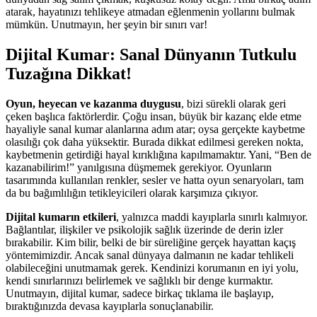
atarak, hayatınızı tehlikeye atmadan eğlenmenin yollarını bulmak
mümkün. Unutmayın, her şeyin bir sınırı var!
Dijital Kumar: Sanal Dünyanın Tutkulu
Tuzağına Dikkat!
Oyun, heyecan ve kazanma duygusu
, bizi sürekli olarak geri
çeken başlıca faktörlerdir. Çoğu insan, büyük bir kazanç elde etme
hayaliyle sanal kumar alanlarına adım atar; oysa gerçekte kaybetme
olasılığı çok daha yüksektir. Burada dikkat edilmesi gereken nokta,
kaybetmenin getirdiği hayal kırıklığına kapılmamaktır. Yani, “Ben de
kazanabilirim!” yanılgısına düşmemek gerekiyor. Oyunların
tasarımında kullanılan renkler, sesler ve hatta oyun senaryoları, tam
da bu bağımlılığın tetikleyicileri olarak karşımıza çıkıyor.
Dijital kumarın etkileri
, yalnızca maddi kayıplarla sınırlı kalmıyor.
Bağlantılar, ilişkiler ve psikolojik sağlık üzerinde de derin izler
bırakabilir. Kim bilir, belki de bir süreliğine gerçek hayattan kaçış
yöntemimizdir. Ancak sanal dünyaya dalmanın ne kadar tehlikeli
olabileceğini unutmamak gerek. Kendinizi korumanın en iyi yolu,
kendi sınırlarınızı belirlemek ve sağlıklı bir denge kurmaktır.
Unutmayın, dijital kumar, sadece birkaç tıklama ile başlayıp,
bıraktığınızda devasa kayıplarla sonuçlanabilir.