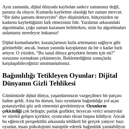
Aynı zamanda, dijital dünyada kaybolan sadece zamanınız değil,
paranız da oluyor. Kumarda kaybetme olasılığı her zaman mevcut.
“Bir daha şansımı deneyeyim” diye düşünürken, bütçenizden ne
kadarını kaybettiğinizi fark etmezsiniz bile. Yazılımın arkasındaki
algoritmalar, çoğu zaman kazananı belirlerken, sizin bu algoritmaları
anlamanız neredeyse imkansız!
Dijital kumarhaneler, kazançlarınızı hızla artırmanızı sağlıyor gibi
görünebilir; ancak, bunun yanında kayıplarınız da bir o kadar hızlı
artıyor. O yüzden, “Bu sanal dünya gerçekten benim için mi?”
sorusunu sormaktan çekinmeyin. Beklemediğiniz sonuçlarla
karşılaşabileceğinizi unutmamalısınız.
Bağımlılığı Tetikleyen Oyunlar: Dijital
Dünyanın Gizli Tehlikesi
Günümüzde dijital dünya, yaşamlarımızın vazgeçilmez bir parçası
haline geldi. Ama bu durum, bazı oyunların bağımlılığa yol açan
potansiyelini göz ardı etmemizi gerektirmiyor.
Oyunların
çekicinliği
çok belirgin; parlak grafikler, heyecan verici senaryolar
ve sürekli gelişen içerikler, oyuncuları ekran başına kilitliyor. Ancak
bu eğlenceli perspektifin arkasında tehlikeli bir gerçek yatıyor: bazı
oyunlar, insan psikolojisini manipüle ederek bağımlılık yaratabiliyor.