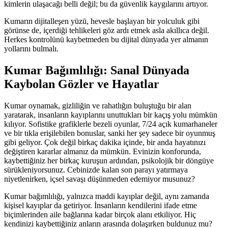
kimlerin ulaşacağı belli değil; bu da güvenlik kaygılarını artıyor.
Kumarın dijitalleşen yüzü, hevesle başlayan bir yolculuk gibi
görünse de, içerdiği tehlikeleri göz ardı etmek asla akıllıca değil.
Herkes kontrolünü kaybetmeden bu dijital dünyada yer almanın
yollarını bulmalı.
Kumar Bağımlılığı: Sanal Dünyada
Kaybolan Gözler ve Hayatlar
Kumar oynamak, gizliliğin ve rahatlığın buluştuğu bir alan
yaratarak, insanların kayıplarını unuttukları bir kaçış yolu mümkün
kılıyor. Sofistike grafiklerle bezeli oyunlar, 7/24 açık kumarhaneler
ve bir tıkla erişilebilen bonuslar, sanki her şey sadece bir oyunmuş
gibi geliyor. Çok değil birkaç dakika içinde, bir anda hayatınızı
değiştiren kararlar almanız da mümkün. Evinizin konforunda,
kaybettiğiniz her birkaç kuruşun ardından, psikolojik bir döngüye
sürükleniyorsunuz. Cebinizde kalan son parayı yatırmaya
niyetlenirken, içsel savaşı düşünmeden edemiyor musunuz?
Kumar bağımlılığı, yalnızca maddi kayıplar değil, aynı zamanda
kişisel kayıplar da getiriyor. İnsanların kendilerini ifade etme
biçimlerinden aile bağlarına kadar birçok alanı etkiliyor. Hiç
kendinizi kaybettiğiniz anların arasında dolaşırken buldunuz mu?