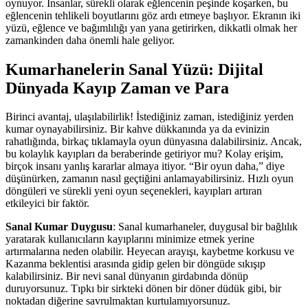
oynuyor. İnsanlar, sürekli olarak eğlencenin peşinde koşarken, bu
eğlencenin tehlikeli boyutlarını göz ardı etmeye başlıyor. Ekranın iki
yüzü, eğlence ve bağımlılığı yan yana getirirken, dikkatli olmak her
zamankinden daha önemli hale geliyor.
Kumarhanelerin Sanal Yüzü: Dijital
Dünyada Kayıp Zaman ve Para
Birinci avantaj, ulaşılabilirlik! İstediğiniz zaman, istediğiniz yerden
kumar oynayabilirsiniz. Bir kahve dükkanında ya da evinizin
rahatlığında, birkaç tıklamayla oyun dünyasına dalabilirsiniz. Ancak,
bu kolaylık kayıpları da beraberinde getiriyor mu? Kolay erişim,
birçok insanı yanlış kararlar almaya itiyor. “Bir oyun daha,” diye
düşünürken, zamanın nasıl geçtiğini anlamayabilirsiniz. Hızlı oyun
döngüleri ve sürekli yeni oyun seçenekleri, kayıpları artıran
etkileyici bir faktör.
Sanal Kumar Duygusu
: Sanal kumarhaneler, duygusal bir bağlılık
yaratarak kullanıcıların kayıplarını minimize etmek yerine
artırmalarına neden olabilir. Heyecan arayışı, kaybetme korkusu ve
Kazanma beklentisi arasında gidip gelen bir döngüde sıkışıp
kalabilirsiniz. Bir nevi sanal dünyanın girdabında dönüp
duruyorsunuz. Tıpkı bir sirkteki dönen bir döner düdük gibi, bir
noktadan diğerine savrulmaktan kurtulamıyorsunuz.