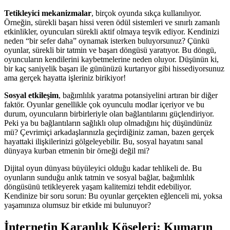
Tetikleyici mekanizmalar
, birçok oyunda sıkça kullanılıyor.
Örneğin, sürekli başarı hissi veren ödül sistemleri ve sınırlı zamanlı
etkinlikler, oyuncuları sürekli aktif olmaya teşvik ediyor. Kendinizi
neden “bir sefer daha” oynamak isterken buluyorsunuz? Çünkü
oyunlar, sürekli bir tatmin ve başarı döngüsü yaratıyor. Bu döngü,
oyuncuların kendilerini kaybetmelerine neden oluyor. Düşünün ki,
bir kaç saniyelik başarı ile gününüzü kurtarıyor gibi hissediyorsunuz
ama gerçek hayatta işleriniz birikiyor!
Sosyal etkileşim
, bağımlılık yaratma potansiyelini artıran bir diğer
faktör. Oyunlar genellikle çok oyunculu modlar içeriyor ve bu
durum, oyuncuların birbirleriyle olan bağlantılarını güçlendiriyor.
Peki ya bu bağlantıların sağlıklı olup olmadığını hiç düşündünüz
mü? Çevrimiçi arkadaşlarınızla geçirdiğiniz zaman, bazen gerçek
hayattaki ilişkilerinizi gölgeleyebilir. Bu, sosyal hayatını sanal
dünyaya kurban etmenin bir örneği değil mi?
Dijital oyun dünyası büyüleyici olduğu kadar tehlikeli de. Bu
oyunların sunduğu anlık tatmin ve sosyal bağlar, bağımlılık
döngüsünü tetikleyerek yaşam kalitemizi tehdit edebiliyor.
Kendinize bir soru sorun: Bu oyunlar gerçekten eğlenceli mi, yoksa
yaşamınıza olumsuz bir etkide mi bulunuyor?
İnternetin Karanlık Köşeleri: Kumarın