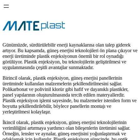
Günümüzde, sürdürülebilir enerji kaynaklarına olan talep giderek
artıyor. Bu kapsamda, güneş enerjisi teknolojileri ön plana çıkıyor ve
enerji üretiminde plastik enjeksiyonun önemli bir rol oynadığı
görülüyor. Plastik enjeksiyon, bu teknolojilerin geliştirilmesi ve
uygulanmasında çeşitli avantajlar sunmaktadır.
Birincil olarak, plastik enjeksiyon, güneş enerjisi panellerinin
üretiminde kullanılan malzemelerin şekillendirilmesini sağlar.
Polikarbonat ve polivinil klorür gibi hafif ve dayanıklı plastikler,
panel yapılarının oluşturulmasında tercih edilen materyallerdir.
Plastik enjeksiyon işlemi sayesinde, bu malzemeler istenilen form ve
boyutta şekillendirilebilir, böylece panellerin montajı ve
yerleştirilmesi kolaylaşır.
İkincil olarak, plastik enjeksiyon, güneş enerjisi teknolojilerinin
verimliliğini artırmaya yardımcı olan bileşenlerin üretimini sağlar.
Örneğin, lensler ve aynalar, güneş enerjisini yoğunlaştırmak ve
odaklamak için kullanılır. Plastik enjeksiyon sürecinde, bu optik