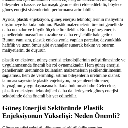
bileşenlerin hassas ve karmaşık geometrileri elde edilebilir, böylece
güneş enerjisi sistemlerinin performansı artırılabilir.
Ayrıca, plastik enjeksiyon, güneş enerjisi teknolojilerinin maliyetini
düşürmeye katkıda bulunur. Plastik malzemelerin üretimi genellikle
daha ucuzdur ve büyük ölçekte üretilebilir. Bu da güneş enerjisi
panellerinin masraflarını azaltır ve daha erişilebilir hale getirir.
Bunun yanı sıra, plastik enjeksiyonla yapılan parçalar, dayanıklılık,
hafiflik ve uzun ömür gibi avantajlar sunarak bakım ve onarım
maliyetlerini de düşürür.
plastik enjeksiyon, güneş enerjisi teknolojilerinin geliştirilmesinde ve
uygulanmasında önemli bir rol oynamaktadır. Hem güneş enerjisi
panellerinin üretiminde kullanılan malzemelerin şekillendirilmesini
sağlaması, hem de verimliliği artıran bileşenlerin üretimine olanak
tanıması sayesinde plastik enjeksiyon, bu yenilenebilir enerji
kaynağının yaygınlaşmasına katkıda bulunmaktadır. Gelecekte,
plastik enjeksiyon teknolojileri daha da ilerleyerek güneş enerjisi
sektöründe daha önemli bir yer edinebilir.
Güneş Enerjisi Sektöründe Plastik
Enjeksiyonun Yükselişi: Neden Önemli?
Güneş enerjisi sektörü, dünyanın sürdürülebilir enerjiye