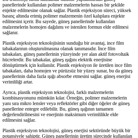
panellerinde kullanılan polimer malzemelerin hassas bir şekilde
enjekte edilmesine olanak sağlar. Plastik enjeksiyon süreci, yüksek
basınç altında erimiş polimer malzemenin özel kalıplara enjekte
edilmesini içerir. Bu sayede, güneş panellerinde kullanılan
malzemelerin homojen dağılımı ve istenilen formun elde edilmesi
sağlanır.
Plastik enjeksiyon teknolojisinin sunduğu bir avantaj, ince film
tabakalarının oluşturulmasına olanak tanımasıdır. İnce film
tabakaları, güneş panellerinin yüzeyinde yer alan aktif fotovoltaik
hücrelerdir. Bu tabakalar, güneş ışığını elektrik enerjisine
dönüştürmek için kullanılır. Plastik enjeksiyon ile üretilen ince film
tabakaları, daha homojen ve pürüzsüz bir yüzey sunar, bu da güneş
panellerinin daha fazla ışığı absorbe etmesini sağlar. güneş enerjisi
verimliliği artar.
Ayrıca, plastik enjeksiyon teknolojisi, farklı malzemelerin
kombinasyonunu mümkün kılar. Örneğin, polimer malzemelerin
yanı sıra mikro lensler veya reflektörler gibi diğer öğeler de güneş
panellerine entegre edilebilir. Bu, güneş ışığının tamamen
değerlendirilmesini ve enerjinin maksimum verimlilikle elde
edilmesini sağlar.
Plastik enjeksiyon teknolojisi, güneş enerjisi sektöründe büyük bir
potansiyele sahiptir. Güneş panellerinin üretim sürecinde kullanılan