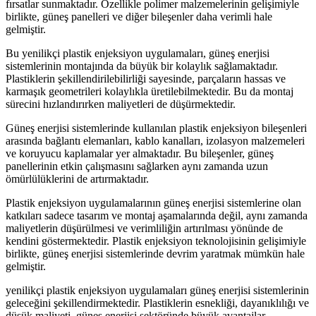
fırsatlar sunmaktadır. Özellikle polimer malzemelerinin gelişimiyle
birlikte, güneş panelleri ve diğer bileşenler daha verimli hale
gelmiştir.
Bu yenilikçi plastik enjeksiyon uygulamaları, güneş enerjisi
sistemlerinin montajında da büyük bir kolaylık sağlamaktadır.
Plastiklerin şekillendirilebilirliği sayesinde, parçaların hassas ve
karmaşık geometrileri kolaylıkla üretilebilmektedir. Bu da montaj
sürecini hızlandırırken maliyetleri de düşürmektedir.
Güneş enerjisi sistemlerinde kullanılan plastik enjeksiyon bileşenleri
arasında bağlantı elemanları, kablo kanalları, izolasyon malzemeleri
ve koruyucu kaplamalar yer almaktadır. Bu bileşenler, güneş
panellerinin etkin çalışmasını sağlarken aynı zamanda uzun
ömürlülüklerini de artırmaktadır.
Plastik enjeksiyon uygulamalarının güneş enerjisi sistemlerine olan
katkıları sadece tasarım ve montaj aşamalarında değil, aynı zamanda
maliyetlerin düşürülmesi ve verimliliğin artırılması yönünde de
kendini göstermektedir. Plastik enjeksiyon teknolojisinin gelişimiyle
birlikte, güneş enerjisi sistemlerinde devrim yaratmak mümkün hale
gelmiştir.
yenilikçi plastik enjeksiyon uygulamaları güneş enerjisi sistemlerinin
geleceğini şekillendirmektedir. Plastiklerin esnekliği, dayanıklılığı ve
düşük maliyeti, güneş enerjisi sektöründe büyük avantajlar