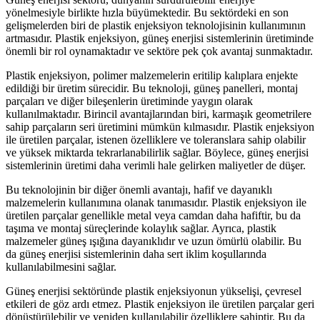
yönelmesiyle birlikte hızla büyümektedir. Bu sektördeki en son
gelişmelerden biri de plastik enjeksiyon teknolojisinin kullanımının
artmasıdır. Plastik enjeksiyon, güneş enerjisi sistemlerinin üretiminde
önemli bir rol oynamaktadır ve sektöre pek çok avantaj sunmaktadır.
Plastik enjeksiyon, polimer malzemelerin eritilip kalıplara enjekte
edildiği bir üretim sürecidir. Bu teknoloji, güneş panelleri, montaj
parçaları ve diğer bileşenlerin üretiminde yaygın olarak
kullanılmaktadır. Birincil avantajlarından biri, karmaşık geometrilere
sahip parçaların seri üretimini mümkün kılmasıdır. Plastik enjeksiyon
ile üretilen parçalar, istenen özelliklere ve toleranslara sahip olabilir
ve yüksek miktarda tekrarlanabilirlik sağlar. Böylece, güneş enerjisi
sistemlerinin üretimi daha verimli hale gelirken maliyetler de düşer.
Bu teknolojinin bir diğer önemli avantajı, hafif ve dayanıklı
malzemelerin kullanımına olanak tanımasıdır. Plastik enjeksiyon ile
üretilen parçalar genellikle metal veya camdan daha hafiftir, bu da
taşıma ve montaj süreçlerinde kolaylık sağlar. Ayrıca, plastik
malzemeler güneş ışığına dayanıklıdır ve uzun ömürlü olabilir. Bu
da güneş enerjisi sistemlerinin daha sert iklim koşullarında
kullanılabilmesini sağlar.
Güneş enerjisi sektöründe plastik enjeksiyonun yükselişi, çevresel
etkileri de göz ardı etmez. Plastik enjeksiyon ile üretilen parçalar geri
dönüştürülebilir ve yeniden kullanılabilir özelliklere sahiptir. Bu da