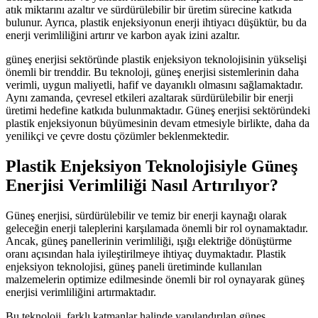
atık miktarını azaltır ve sürdürülebilir bir üretim sürecine katkıda
bulunur. Ayrıca, plastik enjeksiyonun enerji ihtiyacı düşüktür, bu da
enerji verimliliğini artırır ve karbon ayak izini azaltır.
güneş enerjisi sektöründe plastik enjeksiyon teknolojisinin yükselişi
önemli bir trenddir. Bu teknoloji, güneş enerjisi sistemlerinin daha
verimli, uygun maliyetli, hafif ve dayanıklı olmasını sağlamaktadır.
Aynı zamanda, çevresel etkileri azaltarak sürdürülebilir bir enerji
üretimi hedefine katkıda bulunmaktadır. Güneş enerjisi sektöründeki
plastik enjeksiyonun büyümesinin devam etmesiyle birlikte, daha da
yenilikçi ve çevre dostu çözümler beklenmektedir.
Plastik Enjeksiyon Teknolojisiyle Güneş
Enerjisi Verimliliği Nasıl Artırılıyor?
Güneş enerjisi, sürdürülebilir ve temiz bir enerji kaynağı olarak
geleceğin enerji taleplerini karşılamada önemli bir rol oynamaktadır.
Ancak, güneş panellerinin verimliliği, ışığı elektriğe dönüştürme
oranı açısından hala iyileştirilmeye ihtiyaç duymaktadır. Plastik
enjeksiyon teknolojisi, güneş paneli üretiminde kullanılan
malzemelerin optimize edilmesinde önemli bir rol oynayarak güneş
enerjisi verimliliğini artırmaktadır.
Bu teknoloji, farklı katmanlar halinde yapılandırılan güneş