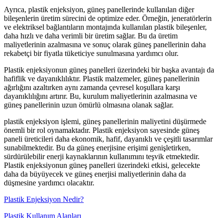
Ayrıca, plastik enjeksiyon, güneş panellerinde kullanılan diğer
bileşenlerin üretim sürecini de optimize eder. Örneğin, jeneratörlerin
ve elektriksel bağlantıların montajında kullanılan plastik bileşenler,
daha hızlı ve daha verimli bir üretim sağlar. Bu da üretim
maliyetlerinin azalmasına ve sonuç olarak güneş panellerinin daha
rekabetçi bir fiyatla tüketiciye sunulmasına yardımcı olur.
Plastik enjeksiyonun güneş panelleri üzerindeki bir başka avantajı da
hafiflik ve dayanıklılıktır. Plastik malzemeler, güneş panellerinin
ağırlığını azaltırken aynı zamanda çevresel koşullara karşı
dayanıklılığını artırır. Bu, kurulum maliyetlerinin azalmasına ve
güneş panellerinin uzun ömürlü olmasına olanak sağlar.
plastik enjeksiyon işlemi, güneş panellerinin maliyetini düşürmede
önemli bir rol oynamaktadır. Plastik enjeksiyon sayesinde güneş
paneli üreticileri daha ekonomik, hafif, dayanıklı ve çeşitli tasarımlar
sunabilmektedir. Bu da güneş enerjisine erişimi genişletirken,
sürdürülebilir enerji kaynaklarının kullanımını teşvik etmektedir.
Plastik enjeksiyonun güneş panelleri üzerindeki etkisi, gelecekte
daha da büyüyecek ve güneş enerjisi maliyetlerinin daha da
düşmesine yardımcı olacaktır.
Plastik Enjeksiyon Nedir?
Plastik Kullanım Alanları