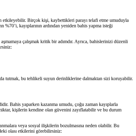
 etkileyebilir. Birçok kişi, kaybettikleri parayı telafi etme umuduyla
rın %70’i, kayıplarının ardından yeniden bahis yapma isteği
i aşmamaya çalışmak kritik bir adımdır. Ayrıca, bahislerinizi düzenli
rsiniz:
da tutmak, bu tehlikeli suyun derinliklerine dalmaktan sizi koruyabilir.
didir. Bahis yaparken kazanma umudu, çoğu zaman kayıplarla
miktar, kişilerin kendine olan güvenini zayıflatabilir ve bu durum
oşanmalara veya sosyal ilişkilerin bozulmasına neden olabilir. Bu
i olası etkilerini görebilirsiniz: