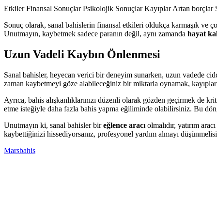
Etkiler Finansal Sonuçlar Psikolojik Sonuçlar Kayıplar Artan borçlar
Sonuç olarak, sanal bahislerin finansal etkileri oldukça karmaşık ve 
Unutmayın, kaybetmek sadece paranın değil, aynı zamanda
hayat kal
Uzun Vadeli Kaybın Önlenmesi
Sanal bahisler, heyecan verici bir deneyim sunarken, uzun vadede ci
zaman kaybetmeyi göze alabileceğiniz bir miktarla oynamak, kayıpları
Ayrıca, bahis alışkanlıklarınızı düzenli olarak gözden geçirmek de krit
etme isteğiyle daha fazla bahis yapma eğiliminde olabilirsiniz. Bu d
Unutmayın ki, sanal bahisler bir
eğlence aracı
olmalıdır, yatırım arac
kaybettiğinizi hissediyorsanız, profesyonel yardım almayı düşünmelisi
Marsbahis