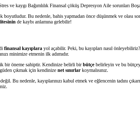
 Stres ve kaygı Bağımlılık Finansal çöküş Depresyon Aile sorunları Boş
çok boyutludur. Bu nedenle, bahis yapmadan önce düşünmek ve olası sonu
itesinin
de kaybı anlamına gelebilir!
ddi
finansal kayıplara
yol açabilir. Peki, bu kayıpları nasıl önleyebiliri
nızı minimize etmenin ilk adımıdır.
ik bir öneme sahiptir. Kendinize belirli bir
bütçe
belirleyin ve bu bütçey
öngüden çıkmak için kendinize
net sınırlar
koymalısınız.
ı değil. Bu nedenle, kayıplarınızı kabul etmek ve eğlencenin tadını çıkar
niz.