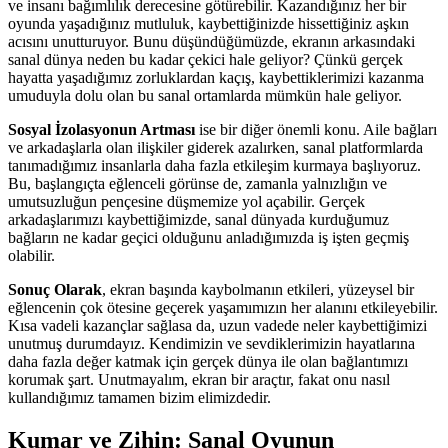
ve insanı bağımlılık derecesine götürebilir. Kazandığınız her bir
oyunda yaşadığınız mutluluk, kaybettiğinizde hissettiğiniz aşkın
acısını unutturuyor. Bunu düşündüğümüzde, ekranın arkasındaki
sanal dünya neden bu kadar çekici hale geliyor? Çünkü gerçek
hayatta yaşadığımız zorluklardan kaçış, kaybettiklerimizi kazanma
umuduyla dolu olan bu sanal ortamlarda mümkün hale geliyor.
Sosyal İzolasyonun Artması
ise bir diğer önemli konu. Aile bağları
ve arkadaşlarla olan ilişkiler giderek azalırken, sanal platformlarda
tanımadığımız insanlarla daha fazla etkileşim kurmaya başlıyoruz.
Bu, başlangıçta eğlenceli görünse de, zamanla yalnızlığın ve
umutsuzluğun pençesine düşmemize yol açabilir. Gerçek
arkadaşlarımızı kaybettiğimizde, sanal dünyada kurduğumuz
bağların ne kadar geçici olduğunu anladığımızda iş işten geçmiş
olabilir.
Sonuç Olarak
, ekran başında kaybolmanın etkileri, yüzeysel bir
eğlencenin çok ötesine geçerek yaşamımızın her alanını etkileyebilir.
Kısa vadeli kazançlar sağlasa da, uzun vadede neler kaybettiğimizi
unutmuş durumdayız. Kendimizin ve sevdiklerimizin hayatlarına
daha fazla değer katmak için gerçek dünya ile olan bağlantımızı
korumak şart. Unutmayalım, ekran bir araçtır, fakat onu nasıl
kullandığımız tamamen bizim elimizdedir.
Kumar ve Zihin: Sanal Oyunun