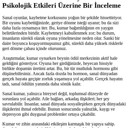
Psikolojik Etkileri Üzerine Bir İnceleme
Sanal oyunlar, kaybetme korkusunu yoğun bir şekilde hissettiriyor.
Bir oyunu kaybettiğinizde, geriye dönme isteği uyanır; bu da sizi
daha fazla oynamaya iter. Bu, kumar bağımlılığının en yaygın
belirtilerinden biridir. Kaybetmeyi kabullenmek zor; bu durum,
insanların sürekli olarak oyuna yönelmesine neden olur. Sanki bir
daire boyunca koşuyormuşsunuz gibi, sürekli daha yüksek risklerle
geri dönme çabası içinde olursunuz.
Araştırmalar, kumar oynarken beynin ödül merkezinin aktif hale
geldiğini gösteriyor. Oyuna her girdiğinizde, heyecan hissiyle
birlikte dopamin üretimi artar. Bu, bir tür mutluluk hormonu gibi
düşünebilirsiniz. Ancak fazla dozda bu hormon, sanal dünyadan
gerçek hayata geçişte zorluk yaşamaya yol açabilir. Gerçek hayatın
tadı, sanal ödülün yanında daha sönük kalır.
Sanal kumar, yalnızca bireysel değil, toplumsal düzeyde de
sorunlara yol açabilir. Aile bağları, arkadaş ilişkileri; her şey
savrulabilir. İnsanlar, sanal dünyada sosyalleşirken gerçek dünyadaki
ilişkilerini ihmal edebilir. Bunun sonucunda yalnızlık, kaygı ve
depresyon gibi duygusal problemler ortaya çıkabilir.
Kumar ve zihin arasındaki etkileşim karmaşık bir yapıya sahip.