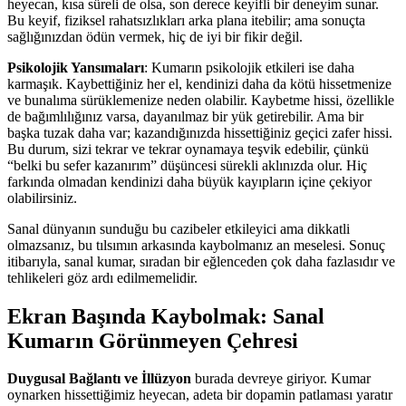
heyecan, kısa süreli de olsa, son derece keyifli bir deneyim sunar.
Bu keyif, fiziksel rahatsızlıkları arka plana itebilir; ama sonuçta
sağlığınızdan ödün vermek, hiç de iyi bir fikir değil.
Psikolojik Yansımaları
: Kumarın psikolojik etkileri ise daha
karmaşık. Kaybettiğiniz her el, kendinizi daha da kötü hissetmenize
ve bunalıma sürüklemenize neden olabilir. Kaybetme hissi, özellikle
de bağımlılığınız varsa, dayanılmaz bir yük getirebilir. Ama bir
başka tuzak daha var; kazandığınızda hissettiğiniz geçici zafer hissi.
Bu durum, sizi tekrar ve tekrar oynamaya teşvik edebilir, çünkü
“belki bu sefer kazanırım” düşüncesi sürekli aklınızda olur. Hiç
farkında olmadan kendinizi daha büyük kayıpların içine çekiyor
olabilirsiniz.
Sanal dünyanın sunduğu bu cazibeler etkileyici ama dikkatli
olmazsanız, bu tılsımın arkasında kaybolmanız an meselesi. Sonuç
itibarıyla, sanal kumar, sıradan bir eğlenceden çok daha fazlasıdır ve
tehlikeleri göz ardı edilmemelidir.
Ekran Başında Kaybolmak: Sanal
Kumarın Görünmeyen Çehresi
Duygusal Bağlantı ve İllüzyon
burada devreye giriyor. Kumar
oynarken hissettiğimiz heyecan, adeta bir dopamin patlaması yaratır