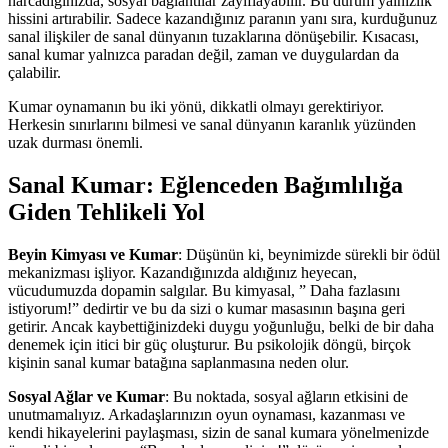
harcadığınızda, sosyal bağlantılar zayıflayabilir. Bu durum yalnızlık
hissini artırabilir. Sadece kazandığınız paranın yanı sıra, kurduğunuz
sanal ilişkiler de sanal dünyanın tuzaklarına dönüşebilir. Kısacası,
sanal kumar yalnızca paradan değil, zaman ve duygulardan da
çalabilir.
Kumar oynamanın bu iki yönü, dikkatli olmayı gerektiriyor.
Herkesin sınırlarını bilmesi ve sanal dünyanın karanlık yüzünden
uzak durması önemli.
Sanal Kumar: Eğlenceden Bağımlılığa
Giden Tehlikeli Yol
Beyin Kimyası ve Kumar
: Düşünün ki, beynimizde sürekli bir ödül
mekanizması işliyor. Kazandığınızda aldığınız heyecan,
vücudumuzda dopamin salgılar. Bu kimyasal, ” Daha fazlasını
istiyorum!” dedirtir ve bu da sizi o kumar masasının başına geri
getirir. Ancak kaybettiğinizdeki duygu yoğunluğu, belki de bir daha
denemek için itici bir güç oluşturur. Bu psikolojik döngü, birçok
kişinin sanal kumar batağına saplanmasına neden olur.
Sosyal Ağlar ve Kumar
: Bu noktada, sosyal ağların etkisini de
unutmamalıyız. Arkadaşlarınızın oyun oynaması, kazanması ve
kendi hikayelerini paylaşması, sizin de sanal kumara yönelmenizde