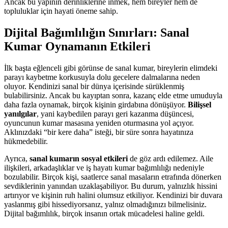
Ancak bu yapının derinliklerine inmek, hem bireyler hem de
topluluklar için hayati öneme sahip.
Dijital Bağımlılığın Sınırları: Sanal
Kumar Oynamanın Etkileri
İlk başta eğlenceli gibi görünse de sanal kumar, bireylerin elimdeki
parayı kaybetme korkusuyla dolu gecelere dalmalarına neden
oluyor. Kendinizi sanal bir dünya içerisinde sürüklenmiş
bulabilirsiniz. Ancak bu kayıptan sonra, kazanç elde etme umuduyla
daha fazla oynamak, birçok kişinin girdabına dönüşüyor.
Bilişsel
yanılgılar
, yani kaybedilen parayı geri kazanma düşüncesi,
oyuncunun kumar masasına yeniden oturmasına yol açıyor.
Aklınızdaki “bir kere daha” isteği, bir süre sonra hayatınıza
hükmedebilir.
Ayrıca,
sanal kumarın sosyal etkileri
de göz ardı edilemez. Aile
ilişkileri, arkadaşlıklar ve iş hayatı kumar bağımlılığı nedeniyle
bozulabilir. Birçok kişi, saatlerce sanal masaların etrafında dönerken
sevdiklerinin yanından uzaklaşabiliyor. Bu durum, yalnızlık hissini
artırıyor ve kişinin ruh halini olumsuz etkiliyor. Kendinizi bir duvara
yaslanmış gibi hissediyorsanız, yalnız olmadığınızı bilmelisiniz.
Dijital bağımlılık, birçok insanın ortak mücadelesi haline geldi.