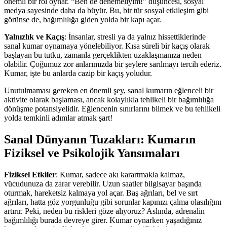
önemli bir rol oynar. “Ben de denemeliyim!” düşüncesi, sosyal
medya sayesinde daha da büyür. Bu, bir tür sosyal etkileşim gibi
görünse de, bağımlılığa giden yolda bir kapı açar.
Yalnızlık ve Kaçış
: İnsanlar, stresli ya da yalnız hissettiklerinde
sanal kumar oynamaya yönelebiliyor. Kısa süreli bir kaçış olarak
başlayan bu tutku, zamanla gerçeklikten uzaklaşmanıza neden
olabilir. Çoğumuz zor anlarımızda bir şeylere sarılmayı tercih ederiz.
Kumar, işte bu anlarda cazip bir kaçış yoludur.
Unutulmaması gereken en önemli şey, sanal kumarın eğlenceli bir
aktivite olarak başlaması, ancak kolaylıkla tehlikeli bir bağımlılığa
dönüşme potansiyelidir. Eğlencenin sınırlarını bilmek ve bu tehlikeli
yolda temkinli adımlar atmak şart!
Sanal Dünyanın Tuzakları: Kumarın
Fiziksel ve Psikolojik Yansımaları
Fiziksel Etkiler
: Kumar, sadece akı karartmakla kalmaz,
vücudunuza da zarar verebilir. Uzun saatler bilgisayar başında
oturmak, hareketsiz kalmaya yol açar. Baş ağrıları, bel ve sırt
ağrıları, hatta göz yorgunluğu gibi sorunlar kapınızı çalma olasılığını
artırır. Peki, neden bu riskleri göze alıyoruz? Aslında, adrenalin
bağımlılığı burada devreye girer. Kumar oynarken yaşadığınız