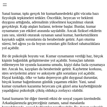
Sanal kumar, tıpkı gerçek bir kumarhanededeki gibi vücutta bazı
fizyolojik tepkimeleri tetikler. Öncelikle, heyecan ve beklenti
duygusu arttığında, adrenalinin yükselmesi kaçınılmaz olarak
gerçekleşir. Kalp atışları hızlanır, terleme başlar. Bunlar, kumar
oynamanın yan etkileri arasında sayılabilir. Ancak fiziksel etkilerin
yanı sıra, sürekli oturarak oynanan sanal kumar, hareketsizlikten
kaynaklı sağlık sorunlarını da beraberinde getirir. Aşırı oturma
süresi, bel ağrısı ya da boyun sorunları gibi fiziksel rahatsızlıklara
yol açabilir.
Bir de psikolojik boyutu var. Kumar oynamanın verdiği haz, birçok
kişinin bağımlılık geliştirmesine yol açabilir. Sonuçları tahmin
edilemeyen bir oyunda kazanma umudu, kişiyi daha fazla oynamaya
iter. Ancak bu, kayıpları da beraberinde getirir. Kaybetme korkusu,
stres seviyelerini artırır ve anksiyete gibi sorunlara yol açabilir.
Hayal kırıklığı, öfke ve hatta depresyon gibi duygusal durumlar,
birçok kumar bağımlısının günlük yaşamını etkiler. Yani, sanal
kumar oynarken kazanma heyecanı çok güzel ama kaybettiğinizde
yaşadığınız psikolojik çöküş oldukça zorlayıcı olabilir.
Sanal kumarın bir diğer önemli etkisi de sosyal yaşam üzerindedir.
Arkadaşlarınızla geçireceğiniz zamanı, sanal masalarda