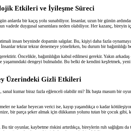
jik Etkileri ve İyileşme Süreci
zgün anlarda bir kaçış yolu sunabiliyor. İnsanlar, uzun bir günün ardın
n vadede duygusal sarsıntılara neden olabiliyor. Her kazanç, bireyin içs
imali insan beyninde dopamin salgılar. Bu, kişiyi daha fazla oynamaya t
ar. İnsanlar tekrar tekrar denemeye yönelirken, bu durum bir bağımlılığ
erektirir. Öncelikle, bağımlılığın kabul edilmesi gerekir. Yakın arkadaş
ce yaşamındaki dengeyi bulmalıdır. Bu belki de kendini keşfetmek, yeni h
y Üzerindeki Gizli Etkileri
sanal kumar biraz fazla eğlenceli olabilir mi? İlk başta masum bir oyun
meler ne kadar heyecan verici ise, kayıp yaşandıkça o kadar kötüleşiyor.
e, bir parça şeker almak için dükkanın yolunu tutan bir çocuk gibi, ki
Bu tür oyunlar, kaybetme riskini artırdıkça, bireylerin ruh sağlığını da 