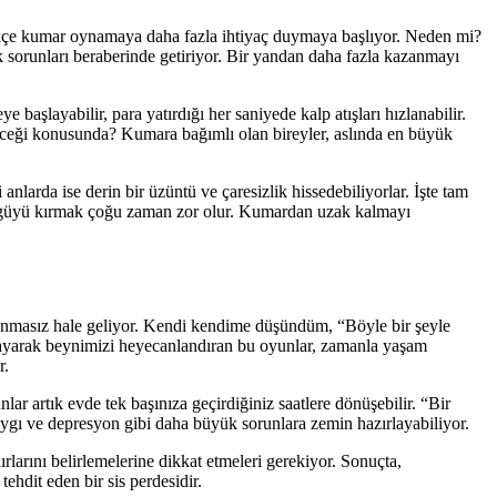
ttikçe kumar oynamaya daha fazla ihtiyaç duymaya başlıyor. Neden mi?
 sorunları beraberinde getiriyor. Bir yandan daha fazla kazanmayı
başlayabilir, para yatırdığı her saniyede kalp atışları hızlanabilir.
edeceği konusunda? Kumara bağımlı olan bireyler, aslında en büyük
nlarda ise derin bir üzüntü ve çaresizlik hissedebiliyorlar. İşte tam
döngüyü kırmak çoğu zaman zor olur. Kumardan uzak kalmayı
avunmasız hale geliyor. Kendi kendime düşündüm, “Böyle bir şeyle
ılayarak beynimizi heyecanlandıran bu oyunlar, zamanla yaşam
r.
lar artık evde tek başınıza geçirdiğiniz saatlere dönüşebilir. “Bir
kaygı ve depresyon gibi daha büyük sorunlara zemin hazırlayabiliyor.
ırlarını belirlemelerine dikkat etmeleri gerekiyor. Sonuçta,
ehdit eden bir sis perdesidir.