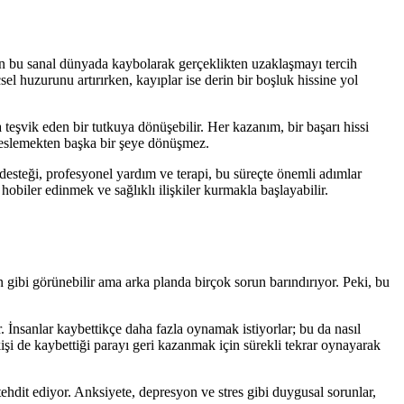
dan bu sanal dünyada kaybolarak gerçeklikten uzaklaşmayı tercih
el huzurunu artırırken, kayıplar ise derin bir boşluk hissine yol
eşvik eden bir tutkuya dönüşebilir. Her kazanım, bir başarı hissi
ı beslemekten başka bir şeye dönüşmez.
 desteği, profesyonel yardım ve terapi, bu süreçte önemli adımlar
obiler edinmek ve sağlıklı ilişkiler kurmakla başlayabilir.
 gibi görünebilir ama arka planda birçok sorun barındırıyor. Peki, bu
 İnsanlar kaybettikçe daha fazla oynamak istiyorlar; bu da nasıl
şi de kaybettiği parayı geri kazanmak için sürekli tekrar oynayarak
tehdit ediyor. Anksiyete, depresyon ve stres gibi duygusal sorunlar,