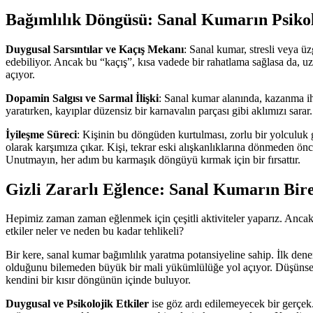
Bağımlılık Döngüsü: Sanal Kumarın Psikolo
Duygusal Sarsıntılar ve Kaçış Mekanı
: Sanal kumar, stresli veya ü
edebiliyor. Ancak bu “kaçış”, kısa vadede bir rahatlama sağlasa da, uzu
açıyor.
Dopamin Salgısı ve Sarmal İlişki
: Sanal kumar alanında, kazanma iht
yaratırken, kayıplar düzensiz bir karnavalın parçası gibi aklımızı sar
İyileşme Süreci
: Kişinin bu döngüden kurtulması, zorlu bir yolculuk g
olarak karşımıza çıkar. Kişi, tekrar eski alışkanlıklarına dönmeden ön
Unutmayın, her adım bu karmaşık döngüyü kırmak için bir fırsattır.
Gizli Zararlı Eğlence: Sanal Kumarın Bire
Hepimiz zaman zaman eğlenmek için çeşitli aktiviteler yaparız. Ancak, 
etkiler neler ve neden bu kadar tehlikeli?
Bir kere, sanal kumar bağımlılık yaratma potansiyeline sahip. İlk dene
olduğunu bilemeden büyük bir mali yükümlülüğe yol açıyor. Düşünseniz
kendini bir kısır döngünün içinde buluyor.
Duygusal ve Psikolojik Etkiler
ise göz ardı edilemeyecek bir gerçek. 