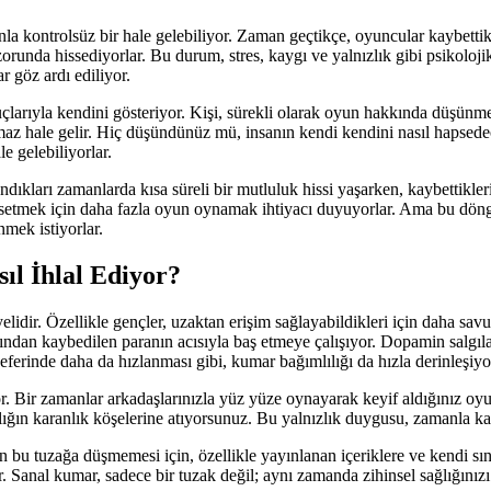
anla kontrolsüz bir hale gelebiliyor. Zaman geçtikçe, oyuncular kaybe
unda hissediyorlar. Bu durum, stres, kaygı ve yalnızlık gibi psikolojik
r göz ardı ediliyor.
arıyla kendini gösteriyor. Kişi, sürekli olarak oyun hakkında düşünmeye 
ınılmaz hale gelir. Hiç düşündünüz mü, insanın kendi kendini nasıl haps
 gelebiliyorlar.
ıkları zamanlarda kısa süreli bir mutluluk hissi yaşarken, kaybettikleri a
i hissetmek için daha fazla oyun oynamak ihtiyacı duyuyorlar. Ama bu 
mek istiyorlar.
ıl İhlal Ediyor?
lidir. Özellikle gençler, uzaktan erişim sağlayabildikleri için daha s
dından kaybedilen paranın acısıyla baş etmeye çalışıyor. Dopamin salg
seferinde daha da hızlanması gibi, kumar bağımlılığı da hızla derinleşiyo
or. Bir zamanlar arkadaşlarınızla yüz yüze oynayarak keyif aldığınız oyun
ızlığın karanlık köşelerine atıyorsunuz. Bu yalnızlık duygusu, zamanla 
ın bu tuzağa düşmemesi için, özellikle yayınlanan içeriklere ve kendi sın
 Sanal kumar, sadece bir tuzak değil; aynı zamanda zihinsel sağlığınızı t