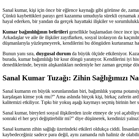
Sanal kumar, kişi için önce bir eğlence kaynağı gibi görünse de, zam
Çünkü kaybettikleri parayı geri kazanma umuduyla sürekli oynamak zor
hayal ederken, bir yandan da gerçek hayattaki ilişkiler ve sorumlulukla
Kumar bağımlılığının belirtileri
genellikle başlamadan önce ince ipuçl
Arkadaşlar ve aile ile ilişkiler zayıflarken, sosyal izolasyon da kaç
düşmanlarıyla yüzleşmeyerek, kendilerini bu döngüden kurtaramaz hale
Bunun yanı sıra,
duygusal durum
da büyük ölçüde etkileniyor. Kazand
burada, kumar bağımlılığı bir kısır döngü yaratıyor. Kendilerini iy
denediklerinde, beynin alışkanlıkları nedeniyle her zaman geçmişe dön
Sanal Kumar Tuzağı: Zihin Sağlığımızı Nas
Sanal kumarın en büyük sorunlarından biri, bağımlılık yapma potansiye
karşılaşan kimse yok mu?” Ama aslında birçok kişi, birkaç zaferin ar
kalitemizi etkiliyor. Tıpkı bir yokuş aşağı kaymayı seçmiş birinin her 
Sanal kumar, bireyleri sosyal ilişkilerden izole etmeye de yol açabiliy
sonraki el her şeyi değiştirebilir mi?” diye düşünerek, kendinizi yaln
Sanal kumarın zihin sağlığı üzerindeki etkileri oldukça ciddi. İnsanlar
kaybedeceğiniz sadece para değil, aynı zamanda ruh haliniz de olabilir.