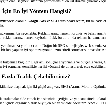
a uygun olanı seçmek, sitenizin performansını en üst düzeye çıkarmak için 
 İçin En İyi Yöntem Hangisi?
 mücadele olabilir.
Google Ads ve SEO
arasındaki seçim, bu mücadeleni
ır.
mükemmel bir seçenektir. Reklamlarınız hemen görünür ve belirli anahtar k
da, reklamlarınız hemen kaybolur. Peki, bu durumda reklam harcamaların
a yer almanıza yardımcı olur. Doğru bir SEO stratejisiyle, web siteniz za
e bir kez yapılan iyi optimizasyonun uzun süreli sonuçlar sunmasıdır. A
bütçenize bağlıdır. Eğer acil sonuçlar arıyorsanız ve bütçeniz varsa, Goo
 iyi sonuçları genellikle her iki yöntemi de birleştirerek elde edebilirsin
azla Trafik Çekebilirsiniz?
kitlenize ulaşmak için iki güçlü araç var: SEO (Arama Motoru Optimiz
ıralamalar elde etmek için sitenizin içeriğini ve yapısını sürekli olara
zaman içinde organik olarak büyüyen bir trafik elde edersiniz. Ancak SEO