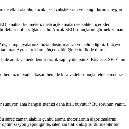
m de etkili olabilir, ancak nasıl çalıştıklarını ve hangi duruma uygun
EO, anahtar kelimeleri, meta açıklamaları ve kaliteli içerikleri
rdürülebilir trafik sağlamasıdır. Ancak SEO sonuçlarını görmek zaman
Ads, kampanyalarınızı hızla oluşturmanıza ve belirlediğiniz bütçeye
r artar. Ayrıca, reklam bütçeniz bittiğinde trafik de durur.
Ads ile anlık ve hedeflenmiş trafik sağlayabilirsiniz. Böylece, SEO’nun
mek, hem uzun vadeli başarı hem de kısa vadeli sonuçlar elde etmenize
 sunuyor, ama hangisi sitenizi daha hızlı büyütür? Bu sorunun yanıtı,
 Bu süreç zaman alabilir çünkü arama motorlarının algoritmalarını
ptimizasyon yapıldığında, sitenizin trafik akışı sürdürülebilir bir