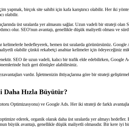
 yapmak, birçok site sahibi için kafa karıştırıcı olabilir. Her iki yönte
ı olabilir.
çlarında üst sıralarda yer almasını sağlar. Uzun vadeli bir strateji olan S
rdımcı olur. SEO'nun avantajı, genellikle düşük maliyetli olması ve sü
htar kelimelerle hedefleyerek, hemen üst sıralarda görünürsünüz. Google 
yetli olabilir çünkü rekabetçi anahtar kelimeler için ödeyeceğiniz mikta
enektir. SEO ile uzun vadeli, kalıcı bir trafik elde edebilirken, Google 
mlerinde hızlı geri dönüşler alabilirsiniz.
avantajları vardır. İşletmenizin ihtiyaçlarına göre bir strateji geliştir
zi Daha Hızla Büyütür?
oru Optimizasyonu) ve Google Ads. Her iki strateji de farklı avantajlar
 optimize ederek, organik olarak daha üst sıralarda yer almayı hedefler.
 büyük avantajı, genellikle düşük maliyetli olmasıdır. Bir kere iyi bir o