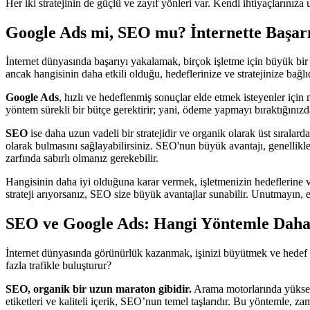
Her iki stratejinin de güçlü ve zayıf yönleri var. Kendi ihtiyaçlarınız
Google Ads mi, SEO mu? İnternette Başarı
İnternet dünyasında başarıyı yakalamak, birçok işletme için büyük bir
ancak hangisinin daha etkili olduğu, hedeflerinize ve stratejinize bağlıd
Google Ads
, hızlı ve hedeflenmiş sonuçlar elde etmek isteyenler için 
yöntem sürekli bir bütçe gerektirir; yani, ödeme yapmayı bıraktığınız
SEO
ise daha uzun vadeli bir stratejidir ve organik olarak üst sıralard
olarak bulmasını sağlayabilirsiniz. SEO'nun büyük avantajı, genellikl
zarfında sabırlı olmanız gerekebilir.
Hangisinin daha iyi olduğuna karar vermek, işletmenizin hedeflerine ve 
strateji arıyorsanız, SEO size büyük avantajlar sunabilir. Unutmayın, en
SEO ve Google Ads: Hangi Yöntemle Daha F
İnternet dünyasında görünürlük kazanmak, işinizi büyütmek ve hedef 
fazla trafikle buluşturur?
SEO, organik bir uzun maraton gibidir.
Arama motorlarında yüksek s
etiketleri ve kaliteli içerik, SEO’nun temel taşlarıdır. Bu yöntemle, 