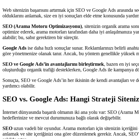
Web sitenizin başarısını artırmak için SEO ve Google Ads arasında seçim
olduklarını anlamak, size en iyi sonuçları elde etme konusunda yardımc
SEO (Arama Motoru Optimizasyonu)
, sitenizin organik arama sonu
optimize ederek, arama motorları tarafından daha iyi anlaşılmanıza ya
alabilir; bu, sabır gerektiren bir süreçtir.
Google Ads
ise daha hızlı sonuçlar sunar. Reklamlarınızı belirli ana
göre yönetmenize olanak tanır. Ancak, bu yöntem genellikle yüksek mali
SEO ve Google Ads’in avantajlarını birleştirmek
, bazen en iyi seç
oluşturduğu organik trafiği desteklerken, Google Ads ile kampanya döne
Sonuçta, SEO ve Google Ads’in her ikisinin de kendi avantajları ve dez
yardımcı olabilir.
SEO vs. Google Ads: Hangi Strateji Siteni
İnternet dünyasında başarılı olmanın iki ana yolu var: SEO (Arama Mot
hedeflerinize ve mevcut durumunuza bağlı olarak değişebilir.
SEO
uzun vadeli bir oyundur. Arama motorları için sitenizin içeriğini
anlamak ve site içeriğinizi ona göre düzenlemek gerekir. Ancak, SEO'nun