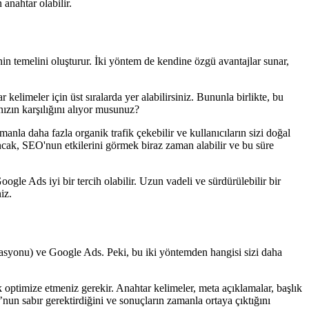
anahtar olabilir.
n temelini oluşturur. İki yöntem de kendine özgü avantajlar sunar,
elimeler için üst sıralarda yer alabilirsiniz. Bununla birlikte, bu
ızın karşılığını alıyor musunuz?
manla daha fazla organik trafik çekebilir ve kullanıcıların sizi doğal
ncak, SEO'nun etkilerini görmek biraz zaman alabilir ve bu süre
gle Ads iyi bir tercih olabilir. Uzun vadeli ve sürdürülebilir bir
iz.
asyonu) ve Google Ads. Peki, bu iki yöntemden hangisi sizi daha
k optimize etmeniz gerekir. Anahtar kelimeler, meta açıklamalar, başlık
’nun sabır gerektirdiğini ve sonuçların zamanla ortaya çıktığını