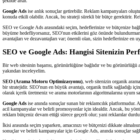
şekilde artar.
Google Ads
ise anlık sonuçlar getirebilir. Reklam kampanyaları oluşt
konuda etkili olabilir. Ancak, bu strateji sürekli bir bütçe gerektirir. R
SEO ve Google Ads arasındaki seçim, hedeflerinize ve bütçenize bağlı ol
büyüme hedefliyorsanız, SEO'nun etkilerini göz önünde bulundurmanız g
avantajları ve dezavantajları var; önemli olan, sizin hedeflerinize en u
SEO ve Google Ads: Hangisi Sitenizin Perf
Bir web sitesinin başarısı, görünürlüğüne bağlıdır ve bu görünürlüğü a
yakından inceleyelim.
SEO (Arama Motoru Optimizasyonu)
, web sitenizin organik arama
bir stratejidir. SEO'nun en büyük avantajı, organik trafik sağladığı i
olarak içerik üretmeniz ve arama motorlarının algoritmalarına uyum s
Google Ads
ise anında sonuçlar sunan bir reklamcılık platformudur. Ana
acil kampanyalar ve belirli promosyonlar için idealdir. Ancak, bu yönte
reklam bütçeniz devam ettiği sürece geçerli olur; yani reklamlar durdu
İkisi arasında seçim yaparken, amacınızı ve bütçenizi dikkate almalısın
sonuçlar ve belirli kampanyalar için Google Ads, anında sonuçlar sağla