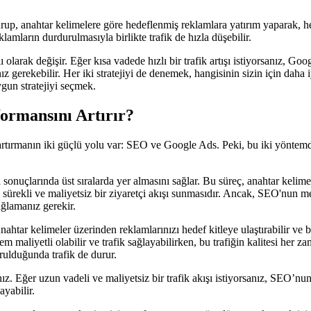
urup, anahtar kelimelere göre hedeflenmiş reklamlara yatırım yaparak, he
eklamların durdurulmasıyla birlikte trafik de hızla düşebilir.
arak değişir. Eğer kısa vadede hızlı bir trafik artışı istiyorsanız, Googl
erekebilir. Her iki stratejiyi de denemek, hangisinin sizin için daha iy
ygun stratejiyi seçmek.
ormansını Artırır?
rtırmanın iki güçlü yolu var: SEO ve Google Ads. Peki, bu iki yöntemden 
 sonuçlarında üst sıralarda yer almasını sağlar. Bu süreç, anahtar kelime
çin sürekli ve maliyetsiz bir ziyaretçi akışı sunmasıdır. Ancak, SEO'nun 
ağlamanız gerekir.
htar kelimeler üzerinden reklamlarınızı hedef kitleye ulaştırabilir ve bu 
m maliyetli olabilir ve trafik sağlayabilirken, bu trafiğin kalitesi her 
rulduğunda trafik de durur.
ız. Eğer uzun vadeli ve maliyetsiz bir trafik akışı istiyorsanız, SEO’nun
yabilir.