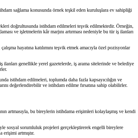
 istihdam sağlama konusunda örnek teşkil eden kuruluşlara ev sahipliği
nekleri doğrultusunda istihdam edilmeleri teşvik edilmektedir. Örneğin,
ası ve işletmelerin kâr marjını artırması nedeniyle bu tür iş ilanları
n çalışma hayatına katılımını teşvik etmek amacıyla özel pozisyonlar
ş ilanları genellikle yerel gazetelerde, iş arama sitelerinde ve belediye
ler.
sunda istihdam edilmeleri, toplumda daha fazla kapsayıcılığın ve
ını değerlendirebilir ve istihdam edilme fırsatına sahip olabilirler.
ının artmasıyla, bu bireylerin istihdama erişimleri kolaylaşmış ve kendi
iyle sosyal sorumluluk projeleri gerçekleştirerek engelli bireylere
erişimi artmıştır.