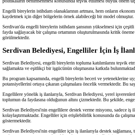
politikaların benimsenmesi konusunda teşvik edilmesi büyük önem taşıma
Engelli bireylerin istihdam olanaklarının artması, hem onların ekono
kaydetmek için diğer bölgelerin örnek alabileceği bir model olmuştur.
Serdivan'da engelli bireylerin istihdam şansının yükselmesi için çeşitli
fayda sağlayacak bir çalışma ortamının oluşturulmasında kritik öneme s
görülmektedir.
Serdivan Belediyesi, Engelliler İçin İş İlan
Serdivan Belediyesi, engelli bireylerin topluma katılımlarını teşvik etm
sağlamakta ve eşitlikçi bir işgücünün oluşmasına katkıda bulunmaktad
Bu program kapsamında, engelli bireylerin beceri ve yeteneklerine uygu
potansiyellerini ortaya çıkaran çalışmalara öncelik vermektedir. Bu sa
Engellilere yönelik iş ilanlarıyla, Serdivan Belediyesi, yerel işverenl
toplumun da faydasına olduğunun altını çizmektedir. Bu şekilde, engellil
Serdivan Belediyesi'nin engellilere destek verme misyonu, sadece iş il
kolaylaştırmaktadır. Engelliler için erişilebilirlik konusunda da çalış
göstermektedir.
Serdivan Belediyesi'nin engelliler için iş ilanlarıyla destek sağlaması