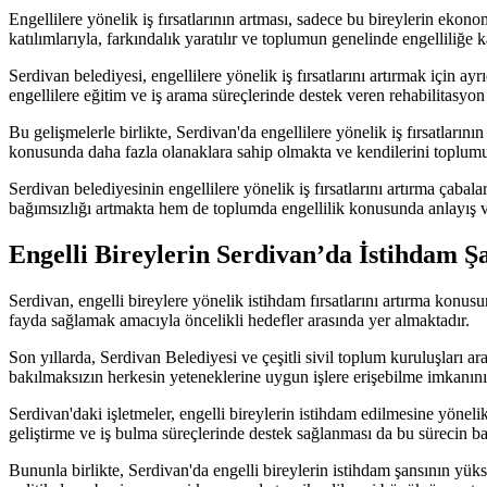
Engellilere yönelik iş fırsatlarının artması, sadece bu bireylerin ek
katılımlarıyla, farkındalık yaratılır ve toplumun genelinde engelliliğe 
Serdivan belediyesi, engellilere yönelik iş fırsatlarını artırmak için ay
engellilere eğitim ve iş arama süreçlerinde destek veren rehabilitasyo
Bu gelişmelerle birlikte, Serdivan'da engellilere yönelik iş fırsatların
konusunda daha fazla olanaklara sahip olmakta ve kendilerini toplumun 
Serdivan belediyesinin engellilere yönelik iş fırsatlarını artırma çaba
bağımsızlığı artmakta hem de toplumda engellilik konusunda anlayış ve
Engelli Bireylerin Serdivan’da İstihdam Ş
Serdivan, engelli bireylere yönelik istihdam fırsatlarını artırma konusu
fayda sağlamak amacıyla öncelikli hedefler arasında yer almaktadır.
Son yıllarda, Serdivan Belediyesi ve çeşitli sivil toplum kuruluşları ar
bakılmaksızın herkesin yeteneklerine uygun işlere erişebilme imkanın
Serdivan'daki işletmeler, engelli bireylerin istihdam edilmesine yönel
geliştirme ve iş bulma süreçlerinde destek sağlanması da bu sürecin ba
Bununla birlikte, Serdivan'da engelli bireylerin istihdam şansının yüks