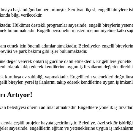
ılmaya başlandığından beri artmıştır. Serdivan ilçesi, engelli bireylere
ında bilgi verilecektir.
nmaktadır. Hükümet destekli programlar sayesinde, engelli bireylerin yete
rnek bulunmaktadır. Engelli personelin müşteri memnuniyetine katkı sağlam
dam etmek için önemli adımlar atmaktadır. Belediyeler, engelli bireyleri
revlisi ve park bakımı gibi işler bulunmaktadır.
ine değer vererek onları iş gücüne dahil etmektedir. Engellilere yönelik i
nli olarak takip ederek kendilerine uygun iş fırsatlarını değerlendirebilir
çok kuruluşa ev sahipliği yapmaktadır. Engellilerin yetenekleri doğrultu
i bireyler, yerel iş ilanlarını takip ederek kendilerine uygun iş imkanlar
rı Artıyor!
van belediyesi önemli adımlar atmaktadır. Engellilere yönelik iş fırsatlar
ıyla çeşitli projeler hayata geçirilmiştir. Belediye, özel sektör işbirliğ
er sayesinde, engellilerin eğitim ve yeteneklerine uygun iş imkanlarına 