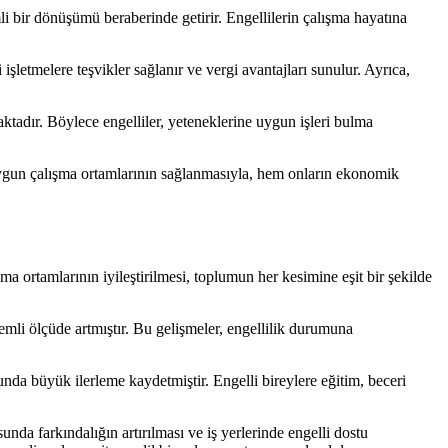
i bir dönüşümü beraberinde getirir. Engellilerin çalışma hayatına
 işletmelere teşvikler sağlanır ve vergi avantajları sunulur. Ayrıca,
maktadır. Böylece engelliler, yeteneklerine uygun işleri bulma
re uygun çalışma ortamlarının sağlanmasıyla, hem onların ekonomik
şma ortamlarının iyileştirilmesi, toplumun her kesimine eşit bir şekilde
önemli ölçüde artmıştır. Bu gelişmeler, engellilik durumuna
nda büyük ilerleme kaydetmiştir. Engelli bireylere eğitim, beceri
unda farkındalığın artırılması ve iş yerlerinde engelli dostu