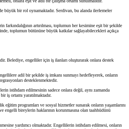
meli, onlara eşit ve adil bir çalışma ortamı sunulmalıdır.
e büyük bir rol oynamaktadır. Serdivan, bu alanda ilerlemeler
rin farkındalığının artırılması, toplumun her kesimine eşit bir şekilde
iğinde, toplumun bütününe büyük katkılar sağlayabilecekleri açıkça
. Belediye, engelliler için iş ilanları oluşturarak onlara destek
gellilere adil bir şekilde iş imkanı sunmayı hedefleyerek, onların
tegrasyonları desteklenmektedir.
eylerin istihdam edilmesinin sadece onlara değil, aynı zamanda
bir iş ortamı yaratılmaktadır.
lik eğitim programları ve sosyal hizmetler sunarak onların yaşamlarını
na ve engelli bireylerin haklarının korunmasına olan taahhüdünü
enmesine yardımcı olmaktadır. Engellilerin istihdam edilmesi, onların