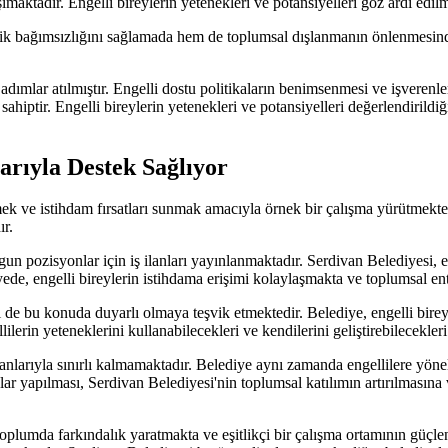
ktadır. Engelli bireylerin yetenekleri ve potansiyelleri göz ardı edilme
mik bağımsızlığını sağlamada hem de toplumsal dışlanmanın önlenmesind
 adımlar atılmıştır. Engelli dostu politikaların benimsenmesi ve işverenle
ahiptir. Engelli bireylerin yetenekleri ve potansiyelleri değerlendirild
larıyla Destek Sağlıyor
ek ve istihdam fırsatları sunmak amacıyla örnek bir çalışma yürütmektedir
ır.
n pozisyonlar için iş ilanları yayınlanmaktadır. Serdivan Belediyesi, en
yede, engelli bireylerin istihdama erişimi kolaylaşmakta ve toplumsal en
eri de bu konuda duyarlı olmaya teşvik etmektedir. Belediye, engelli bir
erin yeteneklerini kullanabilecekleri ve kendilerini geliştirebilecekleri 
anlarıyla sınırlı kalmamaktadır. Belediye aynı zamanda engellilere yöne
malar yapılması, Serdivan Belediyesi'nin toplumsal katılımın artırılması
, toplumda farkındalık yaratmakta ve eşitlikçi bir çalışma ortamının güçl