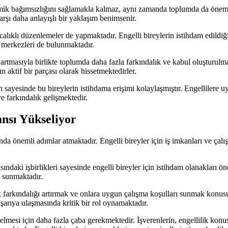
onomik bağımsızlığını sağlamakla kalmaz, aynı zamanda toplumda da öneml
karşı daha anlayışlı bir yaklaşım benimsenir.
rıcalıklı düzenlemeler de yapmaktadır. Engelli bireylerin istihdam edildiği
n merkezleri de bulunmaktadır.
ın artmasıyla birlikte toplumda daha fazla farkındalık ve kabul oluşturul
aktif bir parçası olarak hissetmektedirler.
ları sayesinde bu bireylerin istihdama erişimi kolaylaşmıştır. Engellile
 farkındalık gelişmektedir.
ansı Yükseliyor
nda önemli adımlar atmaktadır. Engelli bireyler için iş imkanları ve çalı
asındaki işbirlikleri sayesinde engelli bireyler için istihdam olanakları 
ı sunmaktadır.
ik farkındalığı artırmak ve onlara uygun çalışma koşulları sunmak konusu
şarıya ulaşmasında kritik bir rol oynamaktadır.
elmesi için daha fazla çaba gerekmektedir. İşverenlerin, engellilik konus