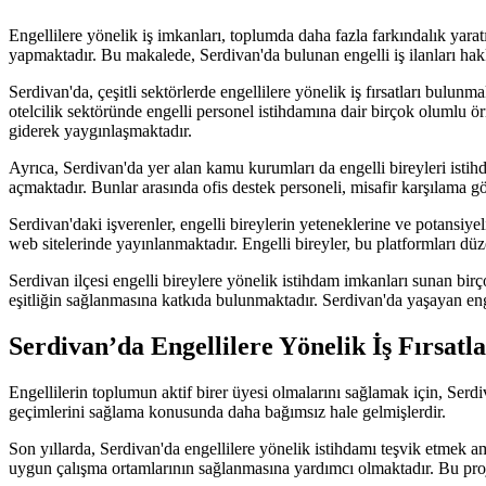
Engellilere yönelik iş imkanları, toplumda daha fazla farkındalık yarat
yapmaktadır. Bu makalede, Serdivan'da bulunan engelli iş ilanları hakk
Serdivan'da, çeşitli sektörlerde engellilere yönelik iş fırsatları bulu
otelcilik sektöründe engelli personel istihdamına dair birçok olumlu ö
giderek yaygınlaşmaktadır.
Ayrıca, Serdivan'da yer alan kamu kurumları da engelli bireyleri istih
açmaktadır. Bunlar arasında ofis destek personeli, misafir karşılama gö
Serdivan'daki işverenler, engelli bireylerin yeteneklerine ve potansiyel
web sitelerinde yayınlanmaktadır. Engelli bireyler, bu platformları düze
Serdivan ilçesi engelli bireylere yönelik istihdam imkanları sunan bir
eşitliğin sağlanmasına katkıda bulunmaktadır. Serdivan'da yaşayan engell
Serdivan’da Engellilere Yönelik İş Fırsatla
Engellilerin toplumun aktif birer üyesi olmalarını sağlamak için, Serdi
geçimlerini sağlama konusunda daha bağımsız hale gelmişlerdir.
Son yıllarda, Serdivan'da engellilere yönelik istihdamı teşvik etmek amac
uygun çalışma ortamlarının sağlanmasına yardımcı olmaktadır. Bu projel