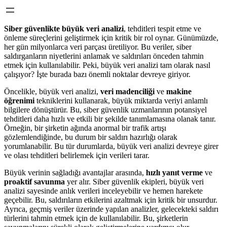
Siber güvenlikte büyük veri analizi
, tehditleri tespit etme ve
önleme süreçlerini geliştirmek için kritik bir rol oynar. Günümüzde,
her gün milyonlarca veri parçası üretiliyor. Bu veriler, siber
saldırganların niyetlerini anlamak ve saldırıları önceden tahmin
etmek için kullanılabilir. Peki, büyük veri analizi tam olarak nasıl
çalışıyor? İşte burada bazı önemli noktalar devreye giriyor.
Öncelikle, büyük veri analizi,
veri madenciliği
ve
makine
öğrenimi
tekniklerini kullanarak, büyük miktarda veriyi anlamlı
bilgilere dönüştürür. Bu, siber güvenlik uzmanlarının potansiyel
tehditleri daha hızlı ve etkili bir şekilde tanımlamasına olanak tanır.
Örneğin, bir şirketin ağında anormal bir trafik artışı
gözlemlendiğinde, bu durum bir saldırı hazırlığı olarak
yorumlanabilir. Bu tür durumlarda, büyük veri analizi devreye girer
ve olası tehditleri belirlemek için verileri tarar.
Büyük verinin sağladığı avantajlar arasında,
hızlı yanıt verme
ve
proaktif savunma
yer alır. Siber güvenlik ekipleri, büyük veri
analizi sayesinde anlık verileri inceleyebilir ve hemen harekete
geçebilir. Bu, saldırıların etkilerini azaltmak için kritik bir unsurdur.
Ayrıca, geçmiş veriler üzerinde yapılan analizler, gelecekteki saldırı
türlerini tahmin etmek için de kullanılabilir. Bu, şirketlerin