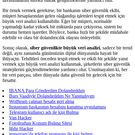
savunmalarını sürekli olarak geliştirmelerine yardımcı olur.
Bir örnek vermek gerekirse, bir bankanın siber güvenlik ekibi,
müşteri hesaplarından gelen olağandışı işlemleri tespit etmek için
büyük veri analizi kullanabilir. Eğer bir müşteri, normalde
yapmadığı kadar yüksek bir miktarda para çekiyorsa, sistem bu
durumu hemen işaretler. Böylece, banka hızlı bir şekilde müdahale
edebilir ve olası bir dolandırıcılık olayını önleyebilir.
Sonuç olarak,
siber güvenlikte büyük veri analizi
, sadece bir trend
değil, aynı zamanda günümüzün dijital dünyasında hayati bir
ihtiyaçtır. Tehditleri önceden tespit etmek ve etkili bir şekilde yanıt
vermek için büyük veri analizi kullanmak, şirketlerin siber güvenlik
stratejilerini güçlendirmelerine yardımcı olur. Unutmayalım ki, her
bir veri parçası, siber dünyada daha güvenli bir gelecek için bir
fırsattır.
IBANA Para Gönderdim Dolandırıldım
Burs Vaadiyle Dolandırıldım Ne Yapmalıyım
Wolfteam çalınan hesabı geri alma
Instagram başkasının hesabını kapatma uygulaması
Telegram kullanıcı adı ile kişi Bulma
Van Hacker
Fotoğraftan Konum Bulma Sitesi
Iğdır Hacker
instagram’da telefon numarası ile kişi bulma