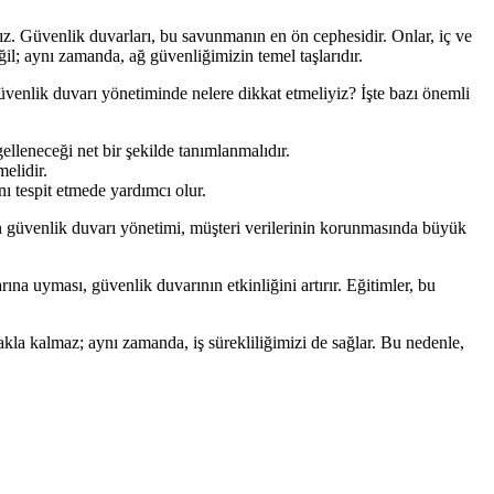
yız. Güvenlik duvarları, bu savunmanın en ön cephesidir. Onlar, iç ve
il; aynı zamanda, ağ güvenliğimizin temel taşlarıdır.
üvenlik duvarı yönetiminde nelere dikkat etmeliyiz? İşte bazı önemli
gelleneceği net bir şekilde tanımlanmalıdır.
melidir.
ını tespit etmede yardımcı olur.
çin güvenlik duvarı yönetimi, müşteri verilerinin korunmasında büyük
ına uyması, güvenlik duvarının etkinliğini artırır. Eğitimler, bu
akla kalmaz; aynı zamanda, iş sürekliliğimizi de sağlar. Bu nedenle,