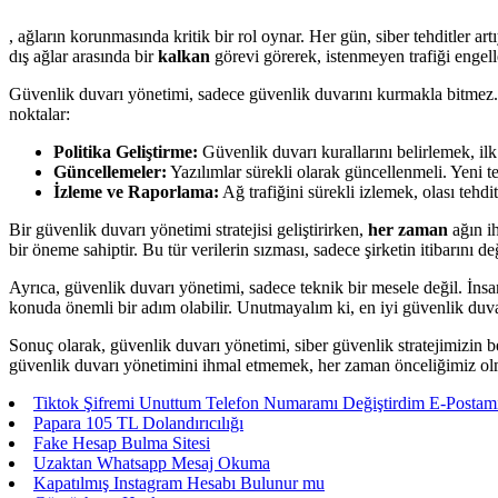
, ağların korunmasında kritik bir rol oynar. Her gün, siber tehditler 
dış ağlar arasında bir
kalkan
görevi görerek, istenmeyen trafiği engell
Güvenlik duvarı yönetimi, sadece güvenlik duvarını kurmakla bitmez. B
noktalar:
Politika Geliştirme:
Güvenlik duvarı kurallarını belirlemek, ilk 
Güncellemeler:
Yazılımlar sürekli olarak güncellenmeli. Yeni te
İzleme ve Raporlama:
Ağ trafiğini sürekli izlemek, olası tehdi
Bir güvenlik duvarı yönetimi stratejisi geliştirirken,
her zaman
ağın ih
bir öneme sahiptir. Bu tür verilerin sızması, sadece şirketin itibarını d
Ayrıca, güvenlik duvarı yönetimi, sadece teknik bir mesele değil. İnsan
konuda önemli bir adım olabilir. Unutmayalım ki, en iyi güvenlik duvarı 
Sonuç olarak, güvenlik duvarı yönetimi, siber güvenlik stratejimizin b
güvenlik duvarı yönetimini ihmal etmemek, her zaman önceliğimiz olm
Tiktok Şifremi Unuttum Telefon Numaramı Değiştirdim E-Postam
Papara 105 TL Dolandırıcılığı
Fake Hesap Bulma Sitesi
Uzaktan Whatsapp Mesaj Okuma
Kapatılmış Instagram Hesabı Bulunur mu