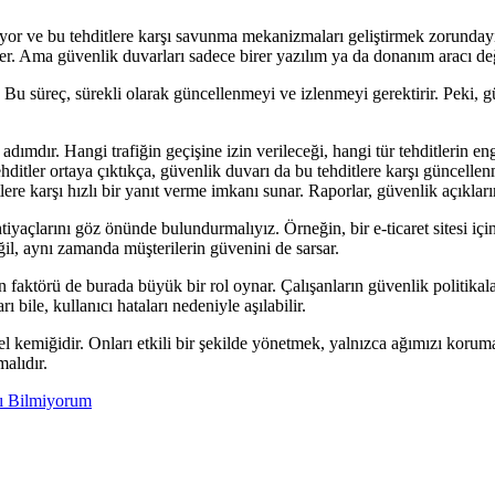
artıyor ve bu tehditlere karşı savunma mekanizmaları geliştirmek zorunda
er. Ama güvenlik duvarları sadece birer yazılım ya da donanım aracı değ
u süreç, sürekli olarak güncellenmeyi ve izlenmeyi gerektirir. Peki, g
adımdır. Hangi trafiğin geçişine izin verileceği, hangi tür tehditlerin en
hditler ortaya çıktıkça, güvenlik duvarı da bu tehditlere karşı güncellen
tlere karşı hızlı bir yanıt verme imkanı sunar. Raporlar, güvenlik açıklar
tiyaçlarını göz önünde bulundurmalıyız. Örneğin, bir e-ticaret sitesi i
eğil, aynı zamanda müşterilerin güvenini de sarsar.
 faktörü de burada büyük bir rol oynar. Çalışanların güvenlik politikalar
bile, kullanıcı hataları nedeniyle aşılabilir.
el kemiğidir. Onları etkili bir şekilde yönetmek, yalnızca ağımızı korum
alıdır.
ı Bilmiyorum