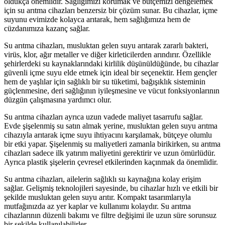
oldukça önemlidir. Sağlığımızı korumak ve bütçemizi dengelemek
için su arıtma cihazları benzersiz bir çözüm sunar. Bu cihazlar, içme
suyunu evimizde kolayca arıtarak, hem sağlığımıza hem de
cüzdanımıza kazanç sağlar.
Su arıtma cihazları, musluktan gelen suyu arıtarak zararlı bakteri,
virüs, klor, ağır metaller ve diğer kirleticilerden arındırır. Özellikle
şehirlerdeki su kaynaklarındaki kirlilik düşünüldüğünde, bu cihazlar
güvenli içme suyu elde etmek için ideal bir seçenektir. Hem gençler
hem de yaşlılar için sağlıklı bir su tüketimi, bağışıklık sisteminin
güçlenmesine, deri sağlığının iyileşmesine ve vücut fonksiyonlarının
düzgün çalışmasına yardımcı olur.
Su arıtma cihazları ayrıca uzun vadede maliyet tasarrufu sağlar.
Evde şişelenmiş su satın almak yerine, musluktan gelen suyu arıtma
cihazıyla arıtarak içme suyu ihtiyacını karşılamak, bütçeye olumlu
bir etki yapar. Şişelenmiş su maliyetleri zamanla birikirken, su arıtma
cihazları sadece ilk yatırım maliyetini gerektirir ve uzun ömürlüdür.
Ayrıca plastik şişelerin çevresel etkilerinden kaçınmak da önemlidir.
Su arıtma cihazları, ailelerin sağlıklı su kaynağına kolay erişim
sağlar. Gelişmiş teknolojileri sayesinde, bu cihazlar hızlı ve etkili bir
şekilde musluktan gelen suyu arıtır. Kompakt tasarımlarıyla
mutfağınızda az yer kaplar ve kullanımı kolaydır. Su arıtma
cihazlarının düzenli bakımı ve filtre değişimi ile uzun süre sorunsuz
bir şekilde kullanılabilirler.