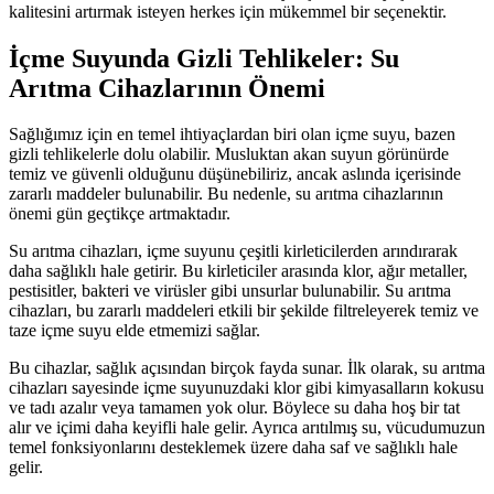
kalitesini artırmak isteyen herkes için mükemmel bir seçenektir.
İçme Suyunda Gizli Tehlikeler: Su
Arıtma Cihazlarının Önemi
Sağlığımız için en temel ihtiyaçlardan biri olan içme suyu, bazen
gizli tehlikelerle dolu olabilir. Musluktan akan suyun görünürde
temiz ve güvenli olduğunu düşünebiliriz, ancak aslında içerisinde
zararlı maddeler bulunabilir. Bu nedenle, su arıtma cihazlarının
önemi gün geçtikçe artmaktadır.
Su arıtma cihazları, içme suyunu çeşitli kirleticilerden arındırarak
daha sağlıklı hale getirir. Bu kirleticiler arasında klor, ağır metaller,
pestisitler, bakteri ve virüsler gibi unsurlar bulunabilir. Su arıtma
cihazları, bu zararlı maddeleri etkili bir şekilde filtreleyerek temiz ve
taze içme suyu elde etmemizi sağlar.
Bu cihazlar, sağlık açısından birçok fayda sunar. İlk olarak, su arıtma
cihazları sayesinde içme suyunuzdaki klor gibi kimyasalların kokusu
ve tadı azalır veya tamamen yok olur. Böylece su daha hoş bir tat
alır ve içimi daha keyifli hale gelir. Ayrıca arıtılmış su, vücudumuzun
temel fonksiyonlarını desteklemek üzere daha saf ve sağlıklı hale
gelir.