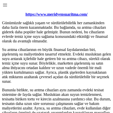
https://www.meridyensuaritma.com/
Günümüzde sağlıklı yaşam ve sürdürülebilirlik her zamankinden
daha fazla önem kazanmaktadır. Bu bağlamda, su arıtma cihazları
giderek daha popüler hale gelmiştir. Bunun nedeni, bu cihazların
evlerde temiz içme suyu sağlama konusundaki etkinliği ve finansal
olarak da avantajlı olmasıdır.
Su arıtma cihazlarının en büyük finansal faydalarından biri,
şişelenmiş su maliyetinden tasarruf etmektir. Evdeki musluktan gelen
suyu arıtarak içilebilir hale getiren bir su arıtma cihazı, sürekli olarak
temiz içme suyu sunar. Böylelikle, marketten şişelenmiş su satın
alma ihtiyacını ortadan kaldırır ve uzun vadede önemli bir mali
yükten kurtulmanızı sağlar. Ayrıca, plastik şişelerden kaynaklanan
atık miktarını azaltarak çevresel açıdan da sürdürülebilir bir seçenek
sunar.
Bununla birlikte, su arıtma cihazları aynı zamanda evdeki tesisat
sistemine de fayda sağlar. Musluktan akan suyun temizlenmesi,
tesisatta biriken tortu ve kirecin azalmasına yardımcı olur. Bu durum,
tesisatın daha uzun süre sorunsuz çalışmasını sağlar ve bakım
maliyetlerini azaltır. Ayrıca, su arıtma cihazları, evde kullanılan diğer
cihazların ömrünü de uzatarak onarımlardan kaynaklanan masrafları