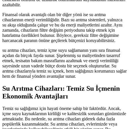
azaltabilir.
Finansal olarak avantajlı olan bir diğer yönü ise su arıtma
cihazlarının enerji verimliliğidir. Bazı su arıtma sistemleri, yalnızca
su akışı olduğunda çalışır ve bu da enerji maliyetlerini azaltır. Aynı
zamanda, cihazların filtre değişim periyodunu takip etmek için
hatırlatma özellikleri bulunur. Böylece, gereksiz filtre değişimine
harcanacak paranın önüne geçilerek bütçenizi koruyabilirsiniz.
su arıtma cihazları, temiz içme suyu sağlamanın yanı sıra finansal
açıdan da birçok fayda sunar. Şişelenmiş su maliyetinden tasarruf
etmek, tesisatın bakım masraflarını azaltmak ve enerji verimliliği
sayesinde uzun vadede bütçe dostu bir seçenek oluştururlar. Su
arıtma cihazlarıyla temiz su içmek, hem sağlığınızı korumanızı sağlar
hem de finansal yönden avantajlar sunar.
Su Arıtma Cihazları: Temiz Su İçmenin
Ekonomik Avantajları
Temiz su sağlığımız için hayati öneme sahip bir faktördür. Ancak,
içme suyu kaynaklarının kirliliği ve kalitesizlik sorunları günümüzde
artmaktadır. Bu nedenle, su arıtma cihazları giderek daha fazla
popülerlik kazanmaktadır. Su arıtma cihazları, evlerimizde veya