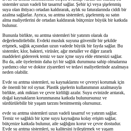
sistemler uzun vadeli bir tasarruf sağlar. Şehir içi veya şişelenmiş
suya olan ihtiyacı ortadan kaldırarak, aylık su faturalarında ciddi bir
azalma sağlarlar. Ayrıca, su arıtma sistemleri, şişelenmiş su satın
alma maliyetlerini de ortadan kaldırarak bütçenize büyük bir katkıda
bulunur.
Bununla birlikte, su arıtma sistemleri bir yatırım olarak da
değerlendirilebilir. Evdeki musluk suyuna güvenilir bir şekilde
erişmek, sağlık açısından uzun vadede büyük bir fayda sağlar. Bu
sistemler, klor, bakteri, virüsler, ağır metaller ve diğer zararlı
maddeleri gidererek temiz ve taze içme suyu elde etmenizi sağlar.
Bu da, aile üyelerinin daha iyi bir sağlık durumuna sahip olmalarına
yardımcı olur ve doktor ziyaretleri ve tedavi maliyetlerinde azalmaya
neden olabilir.
Evde su arıtma sistemleri, su kaynaklarını ve çevreyi korumak için
de önemli bir rol oynar. Plastik şişelerin kullanımının azalmasıyla
birlikte, atık miktarı ve çevre kirliliği azalır. Suyu evinizde arıtarak,
doğal kaynakların korunmasına katkıda bulunursunuz ve
sürdürülebilir bir yaşam tarzını benimsemiş olursunuz.
evde su arıtma sistemleri uzun vadeli tasarruf ve yatırım sağlar.
Temiz ve sağlıklı bir içme suyu kaynağına kolay erişim sağlar,
bütçenize katkıda bulunur, aile sağlığını korur ve çevre dostudur.
Evde su arıtma sistemleri, su kalitesini iyileştirmek ve yaşam