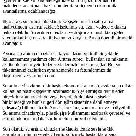
işyerlerimizde kullanabileceğimiz etkili bir çözüm sunar. Bu
makalede su arıtma cihazlarının temiz su içmenin ekonomik
avantajlarına odaklanacağız.
İlk olarak, su arıtma cihazları bize şişelenmiş su satın alma
maliyetinden tasarruf sağlar. Şişelenmiş su, uzun vadede oldukça
pahalı olabilir. Su arıtma cihazları ise doğrudan musluktan gelen
suyu arıtarak içme suyu ihtiyacımızı karşılar. Bu da önemli bir maddi
avantajdır.
Ayrıca, su arıtma cihazları su kaynaklarını verimli bir şekilde
kullanmamıza yardımcı olur. Arıtma süreci, kullanılan su miktarını
azaltarak suyun yeterli derecede temizlenmesini sağlar. Bu, su
tüketimimizi azaltırken aynı zamanda su faturalarımızı da
düşürmemize yardımcı olur.
Su arıtma cihazlarının bir başka ekonomik avantajı, evde veya ofiste
kullanılan plastik şişelerin azalmasıdır. Şişelenmiş su tercih eden
birçok insanın evlerinde veya iş yerlerinde plastik şişeler
biriktireceği ve bunları geri dönüşüm sistemine dahil etmeye
çalışacağı bilinmektedir. Ancak, bu süreç zaman alıcı ve maliyetlidir.
Su arıtma cihazlarıyla, plastik şişe kullanımını azaltarak çevresel ve
ekonomik açıdan daha sürdürülebilir bir yol izlenebilir.
Son olarak, su arıtma cihazları sağladığı temiz suyla sağlık
sorunlarını minimize eder. Temiz su içmek, hastalıklara karşı