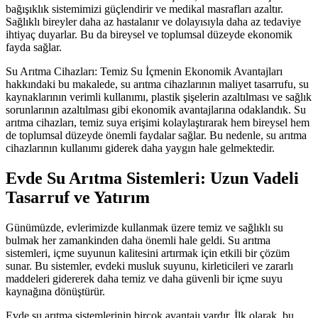
bağışıklık sistemimizi güçlendirir ve medikal masrafları azaltır.
Sağlıklı bireyler daha az hastalanır ve dolayısıyla daha az tedaviye
ihtiyaç duyarlar. Bu da bireysel ve toplumsal düzeyde ekonomik
fayda sağlar.
Su Arıtma Cihazları: Temiz Su İçmenin Ekonomik Avantajları
hakkındaki bu makalede, su arıtma cihazlarının maliyet tasarrufu, su
kaynaklarının verimli kullanımı, plastik şişelerin azaltılması ve sağlık
sorunlarının azaltılması gibi ekonomik avantajlarına odaklandık. Su
arıtma cihazları, temiz suya erişimi kolaylaştırarak hem bireysel hem
de toplumsal düzeyde önemli faydalar sağlar. Bu nedenle, su arıtma
cihazlarının kullanımı giderek daha yaygın hale gelmektedir.
Evde Su Arıtma Sistemleri: Uzun Vadeli
Tasarruf ve Yatırım
Günümüzde, evlerimizde kullanmak üzere temiz ve sağlıklı su
bulmak her zamankinden daha önemli hale geldi. Su arıtma
sistemleri, içme suyunun kalitesini artırmak için etkili bir çözüm
sunar. Bu sistemler, evdeki musluk suyunu, kirleticileri ve zararlı
maddeleri gidererek daha temiz ve daha güvenli bir içme suyu
kaynağına dönüştürür.
Evde su arıtma sistemlerinin birçok avantajı vardır. İlk olarak, bu