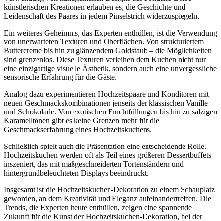
künstlerischen Kreationen erlauben es, die Geschichte und
Leidenschaft des Paares in jedem Pinselstrich widerzuspiegeln.
Ein weiteres Geheimnis, das Experten enthüllen, ist die Verwendung
von unerwarteten Texturen und Oberflächen. Von strukturiertem
Buttercreme bis hin zu glänzendem Goldstaub – die Möglichkeiten
sind grenzenlos. Diese Texturen verleihen dem Kuchen nicht nur
eine einzigartige visuelle Ästhetik, sondern auch eine unvergessliche
sensorische Erfahrung für die Gäste.
Analog dazu experimentieren Hochzeitspaare und Konditoren mit
neuen Geschmackskombinationen jenseits der klassischen Vanille
und Schokolade. Von exotischen Fruchtfüllungen bis hin zu salzigen
Karamelltönen gibt es keine Grenzen mehr für die
Geschmackserfahrung eines Hochzeitskuchens.
Schließlich spielt auch die Präsentation eine entscheidende Rolle.
Hochzeitskuchen werden oft als Teil eines größeren Dessertbuffets
inszeniert, das mit maßgeschneiderten Tortenständern und
hintergrundbeleuchteten Displays beeindruckt.
Insgesamt ist die Hochzeitskuchen-Dekoration zu einem Schauplatz
geworden, an dem Kreativität und Eleganz aufeinandertreffen. Die
Trends, die Experten heute enthüllen, zeigen eine spannende
Zukunft für die Kunst der Hochzeitskuchen-Dekoration, bei der