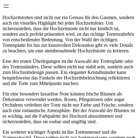
Hochzeitstorten sind nicht nur ein Genuss für den Gaumen, sondern
auch ein visuelles Highlight bei jeder Hochzeitsfeier. Um
sicherzustellen, dass die Hochzeitstorte nicht nur köstlich ist,
sondern auch perfekt präsentiert wird, ist das richtige Tortenzubehör
von entscheidender Bedeutung. Von der Wahl der richtigen
Tortenplatte bis hin zur kunstvollen Dekoration gibt es viele Details
zu beachten, um eine atemberaubende Hochzeitstorte zu kreieren.
Eine der ersten Überlegungen ist die Auswahl der Tortenplatte oder
des Tortenständers. Diese sollten nicht nur stabil sein, sondern auch
zum Hochzeitsdesign passen. Ein eleganter Kristallständer kann
beispielsweise das Funkeln der Hochzeitsbeleuchtung reflektieren
und die Torte zum Mittelpunkt machen.
Für eine besonders luxuriöse Note können frische Blumen als
Dekoration verwendet werden. Rosen, Pfingstrosen oder sogar
Orchideen verleihen der Torte nicht nur Farbe und Frische, sondern
auch eine romantische Atmosphäre. Bei der Auswahl der Blumen ist
es wichtig, auf die Farbpalette der Hochzeit abzustimmen und
sicherzustellen, dass sie essbar und ungiftig sind.
Ein weiterer wichtiger Aspekt ist das Tortenmesser und die
Tortenschaufel. Diese sollten nicht nur funktional sein, sondern auch