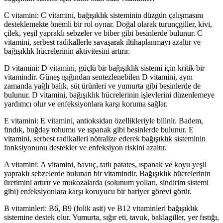
C vitamini: C vitamini, bağışıklık sisteminin düzgün çalışmasını
desteklemekte önemli bir rol oynar. Doğal olarak turunçgiller, kivi,
çilek, yeşil yapraklı sebzeler ve biber gibi besinlerde bulunur. C
vitamini, serbest radikallerle savaşarak iltihaplanmayı azaltır ve
bağışıklık hücrelerinin aktivitesini artırır.
D vitamini: D vitamini, güçlü bir bağışıklık sistemi için kritik bir
vitamindir. Güneş ışığından sentezlenebilen D vitamini, aynı
zamanda yağlı balık, süt ürünleri ve yumurta gibi besinlerde de
bulunur. D vitamini, bağışıklık hücrelerinin işlevlerini düzenlemeye
yardımcı olur ve enfeksiyonlara karşı koruma sağlar.
E vitamini: E vitamini, antioksidan özellikleriyle bilinir. Badem,
fındık, buğday tohumu ve ıspanak gibi besinlerde bulunur. E
vitamini, serbest radikalleri nötralize ederek bağışıklık sisteminin
fonksiyonunu destekler ve enfeksiyon riskini azaltır.
A vitamini: A vitamini, havuç, tatlı patates, ıspanak ve koyu yeşil
yapraklı sebzelerde bulunan bir vitamindir. Bağışıklık hücrelerinin
üretimini artırır ve mukozalarda (solunum yolları, sindirim sistemi
gibi) enfeksiyonlara karşı koruyucu bir bariyer görevi görür.
B vitaminleri: B6, B9 (folik asit) ve B12 vitaminleri bağışıklık
sistemine destek olur. Yumurta, sığır eti, tavuk, baklagiller, yer fıstığı,