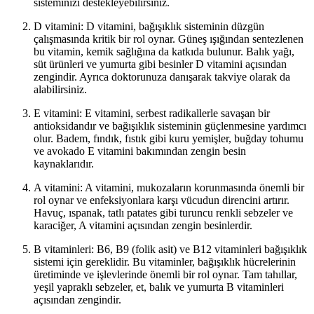
sisteminizi destekleyebilirsiniz.
D vitamini: D vitamini, bağışıklık sisteminin düzgün
çalışmasında kritik bir rol oynar. Güneş ışığından sentezlenen
bu vitamin, kemik sağlığına da katkıda bulunur. Balık yağı,
süt ürünleri ve yumurta gibi besinler D vitamini açısından
zengindir. Ayrıca doktorunuza danışarak takviye olarak da
alabilirsiniz.
E vitamini: E vitamini, serbest radikallerle savaşan bir
antioksidandır ve bağışıklık sisteminin güçlenmesine yardımcı
olur. Badem, fındık, fıstık gibi kuru yemişler, buğday tohumu
ve avokado E vitamini bakımından zengin besin
kaynaklarıdır.
A vitamini: A vitamini, mukozaların korunmasında önemli bir
rol oynar ve enfeksiyonlara karşı vücudun direncini artırır.
Havuç, ıspanak, tatlı patates gibi turuncu renkli sebzeler ve
karaciğer, A vitamini açısından zengin besinlerdir.
B vitaminleri: B6, B9 (folik asit) ve B12 vitaminleri bağışıklık
sistemi için gereklidir. Bu vitaminler, bağışıklık hücrelerinin
üretiminde ve işlevlerinde önemli bir rol oynar. Tam tahıllar,
yeşil yapraklı sebzeler, et, balık ve yumurta B vitaminleri
açısından zengindir.