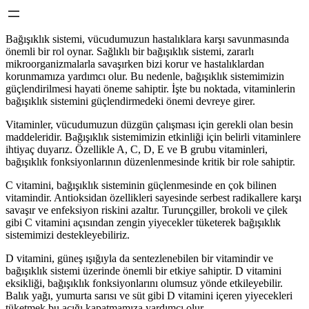
Bağışıklık sistemi, vücudumuzun hastalıklara karşı savunmasında
önemli bir rol oynar. Sağlıklı bir bağışıklık sistemi, zararlı
mikroorganizmalarla savaşırken bizi korur ve hastalıklardan
korunmamıza yardımcı olur. Bu nedenle, bağışıklık sistemimizin
güçlendirilmesi hayati öneme sahiptir. İşte bu noktada, vitaminlerin
bağışıklık sistemini güçlendirmedeki önemi devreye girer.
Vitaminler, vücudumuzun düzgün çalışması için gerekli olan besin
maddeleridir. Bağışıklık sistemimizin etkinliği için belirli vitaminlere
ihtiyaç duyarız. Özellikle A, C, D, E ve B grubu vitaminleri,
bağışıklık fonksiyonlarının düzenlenmesinde kritik bir role sahiptir.
C vitamini, bağışıklık sisteminin güçlenmesinde en çok bilinen
vitamindir. Antioksidan özellikleri sayesinde serbest radikallere karşı
savaşır ve enfeksiyon riskini azaltır. Turunçgiller, brokoli ve çilek
gibi C vitamini açısından zengin yiyecekler tüketerek bağışıklık
sistemimizi destekleyebiliriz.
D vitamini, güneş ışığıyla da sentezlenebilen bir vitamindir ve
bağışıklık sistemi üzerinde önemli bir etkiye sahiptir. D vitamini
eksikliği, bağışıklık fonksiyonlarını olumsuz yönde etkileyebilir.
Balık yağı, yumurta sarısı ve süt gibi D vitamini içeren yiyecekleri
tüketmek bu açığı kapatmamıza yardımcı olur.