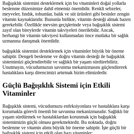
Bağışıklık sistemini desteklemek için bu vitaminleri doğal yollarla
beslenme düzenimize dahil etmemiz önemlidir. Renkli sebzeler,
meyveler, fındık, tohumlar, balık ve süt ürünleri gibi besinler zengin
vitamin kaynaklarıdır. Bununla birlikte, vitamin desteği almak bazen
gerekebilir. Özellikle mevsim geçişlerinde veya bağışıklık sistemi
zayıf olan bireylerde vitamin takviyeleri önerilebilir. Ancak,
herhangi bir vitamin takviyesi kullanmadan önce mutlaka bir sağlık
uzmanına danışmak önemlidir.
bağışıklık sistemini desteklemek için vitaminler büyük bir öneme
sahiptir. Dengeli beslenme ve doğru vitamin desteği ile bağışıklık
sistemimizi güçlendirebilir ve sağlıklı bir yaşam sürdürebiliriz.
Unutmayın, vücudumuzun savunma mekanizmasını güçlendirerek
hastalıklara karşı direncimizi artırmak bizim elimizdedir.
Güçlü Bağışıklık Sistemi için Etkili
Vitaminler
Bağışıklık sistemi, vücudumuzu enfeksiyonlara ve hastalıklara karşı
korumakla görevli önemli bir savunma mekanizmasıdır. Sağlıklı bir
yaşam sürdürmek ve hastalıklardan korunmak için bağışıklık
sistemimizin güçlü olması gerekmektedir. Bu noktada, doğru
beslenme ve vitamin alımı büyük bir öneme sahiptir. İşte güçlü bir
bağışıklık sistemi için etkili olan bazı vitaminler: