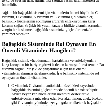
uyku ve stresten uzak durma gibi sağlıklı yaşam tarzı faktörleri de
önemlidir.
sağlam bir bağışıklık sistemi için vitaminlerin önemi büyüktür. C
vitamini, D vitamini, A vitamini ve E vitamini gibi vitaminler,
bağışıklık hücrelerinin etkinliğini artırarak enfeksiyonlara karşı
koruma sağlar. Sağlıklı bir yaşam tarzıyla birlikte vitamin açısından
zengin bir beslenme, bağışıklık sisteminizi güçlendirmenizde
yardımcı olacaktır.
Bağışıklık Sisteminde Rol Oynayan En
Önemli Vitaminler Hangileri?
Bağışıklık sistemi, vücudumuzun hastalıklara ve enfeksiyonlara
karşı koruyucu bir bariyer görevi üstlenen karmaşık bir sistemdir. Bu
sistemin sağlıklı bir şekilde çalışabilmesi için bazı önemli
vitaminlerin alınması gerekmektedir. İşte bağışıklık sisteminde rol
oynayan en önemli vitaminler:
C vitamini: C vitamini, antioksidan özellikleri sayesinde
bağışıklık sistemini güçlendirmede önemli bir role sahiptir.
Ayrıca beyaz kan hücrelerinin üretimini destekler ve
enfeksiyonlarla mücadele eder. Portakal, limon, çilek, brokoli
gibi C vitamini yönünden zengin gıdalar tüketerek bağışıklık