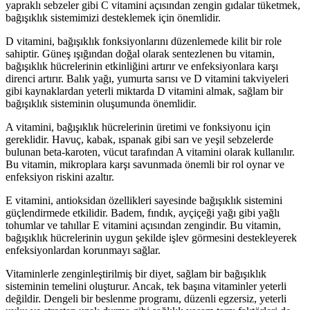
yapraklı sebzeler gibi C vitamini açısından zengin gıdalar tüketmek,
bağışıklık sistemimizi desteklemek için önemlidir.
D vitamini, bağışıklık fonksiyonlarını düzenlemede kilit bir role
sahiptir. Güneş ışığından doğal olarak sentezlenen bu vitamin,
bağışıklık hücrelerinin etkinliğini artırır ve enfeksiyonlara karşı
direnci artırır. Balık yağı, yumurta sarısı ve D vitamini takviyeleri
gibi kaynaklardan yeterli miktarda D vitamini almak, sağlam bir
bağışıklık sisteminin oluşumunda önemlidir.
A vitamini, bağışıklık hücrelerinin üretimi ve fonksiyonu için
gereklidir. Havuç, kabak, ıspanak gibi sarı ve yeşil sebzelerde
bulunan beta-karoten, vücut tarafından A vitamini olarak kullanılır.
Bu vitamin, mikroplara karşı savunmada önemli bir rol oynar ve
enfeksiyon riskini azaltır.
E vitamini, antioksidan özellikleri sayesinde bağışıklık sistemini
güçlendirmede etkilidir. Badem, fındık, ayçiçeği yağı gibi yağlı
tohumlar ve tahıllar E vitamini açısından zengindir. Bu vitamin,
bağışıklık hücrelerinin uygun şekilde işlev görmesini destekleyerek
enfeksiyonlardan korunmayı sağlar.
Vitaminlerle zenginleştirilmiş bir diyet, sağlam bir bağışıklık
sisteminin temelini oluşturur. Ancak, tek başına vitaminler yeterli
değildir. Dengeli bir beslenme programı, düzenli egzersiz, yeterli