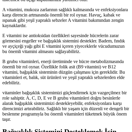
A vitamini, mukoza zarlarının sağlıklı kalmasında ve enfeksiyonlara
karşı direncin artmasında önemli bir rol oynar. Havuç, kabak ve
ıspanak gibi yeşil yapraklı sebzeler A vitamini bakımından zengin
kaynaklardır.
E vitamini ise antioksidan özellikleri sayesinde hücrelerin zarar
görmesini engeller ve bağışıklık sistemini destekler. Badem, fındık
ve ayçiçeği yağı gibi E vitamini içeren yiyeceklerle vücudumuzun
bu önemli vitamini almasını sağlayabiliriz.
B grubu vitaminleri, enerji üretiminde ve hücre metabolizmasında
önemli bir rol oynar. Özellikle folik asit (B9 vitamini) ve B12
vitamini, bağışıklık sisteminin düzgün çalışması için gereklidir. Bu
vitaminleri et, balık, süt ürünleri ve yeşil yapraklı sebzelerden elde
edebiliriz.
vitaminler bağışıklık sistemimizi güçlendirmek için vazgeçilmez bir
role sahiptir. A, C, D, E ve B grubu vitaminleri doğru besinlerle
alarak bağışıklık sistemimizi destekleyebilir, enfeksiyonlara karşı
direncimizi artırabiliriz. Sağlıklı bir yaşam için düzenli ve dengeli bir
beslenme programıyla bu önemli vitaminleri tüketmek büyük önem
taşır.
Bağışıklık Sistemini Desteklemek İçin