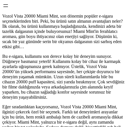
Vozol Vista 20000 Miami Mint, son dönemin popüler e-sigara
seçeneklerinden biri. Peki, bu ürünü satın almanın avantajları neler?
İlk olarak, bu ürünü kullanmaya başladığınızda, kendinizi adeta bir
tazelik dalgasının içinde buluyorsunuz! Miami Mint'in ferahlatıcı
aroması, gün boyu ihtiyacınız olan enerjiyi sağlıyor. Düşünün ki,
sıcak bir yaz gününde serin bir okyanus dalgasının sizi sarhoş eden
etkisi gibi…
Bu e-sigara, kullanımı son derece kolay bir deneyim sunuyor.
Düğmeye basmanız yeterli! Kullanımı kolay bir cihaz ile karmaşık
ayarlarla uğraşmanıza gerek kalmıyor. Üstelik, Vozol Vista
20000’ün yüksek performansı sayesinde, her çekişte doyurucu bir
deneyim yaşamak mümkün. Uzun süreli kullanımlarda bile bu
cihazın 20000 puff kapasitesi, sizi yarıda bırakmıyor. Çok sevdiğiniz
bir filme daldığınızda veya arkadaşlarınızla çim alanında keyif
yaparken, bu cihazın sağladığı konfor sayesinde sorunsuz bir
deneyim yaşayabilirsiniz.
Eğer sıradanlıktan kaçıyorsanız, Vozol Vista 20000 Miami Mint,
ilginizi çekecek özel bir seçenek. Farklı tat deneyimleri arayanlar
için bu ürün, hem renkli ambalajı hem de cazibeli aromasıyla dikkat
çekiyor. Miami Mint, yalnızca bir e-sigara değil, aynı zamanda