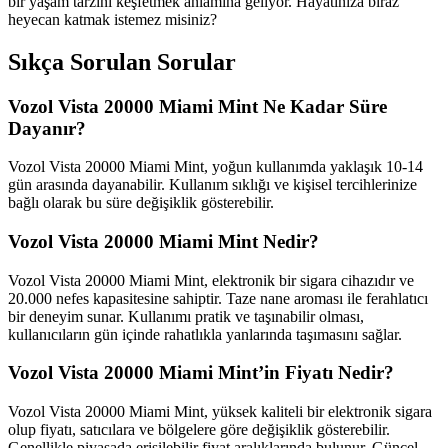
bir yaşam tarzını keşfetmek anlamına geliyor. Hayatınıza biraz
heyecan katmak istemez misiniz?
Sıkça Sorulan Sorular
Vozol Vista 20000 Miami Mint Ne Kadar Süre
Dayanır?
Vozol Vista 20000 Miami Mint, yoğun kullanımda yaklaşık 10-14
gün arasında dayanabilir. Kullanım sıklığı ve kişisel tercihlerinize
bağlı olarak bu süre değişiklik gösterebilir.
Vozol Vista 20000 Miami Mint Nedir?
Vozol Vista 20000 Miami Mint, elektronik bir sigara cihazıdır ve
20.000 nefes kapasitesine sahiptir. Taze nane aroması ile ferahlatıcı
bir deneyim sunar. Kullanımı pratik ve taşınabilir olması,
kullanıcıların gün içinde rahatlıkla yanlarında taşımasını sağlar.
Vozol Vista 20000 Miami Mint’in Fiyatı Nedir?
Vozol Vista 20000 Miami Mint, yüksek kaliteli bir elektronik sigara
olup fiyatı, satıcılara ve bölgelere göre değişiklik gösterebilir.
Genellikle piyasada erişilebilir fiyat aralıklarında bulunur. Güncel