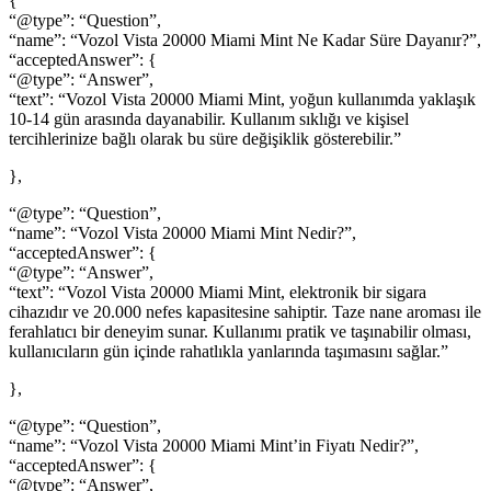
{
“@type”: “Question”,
“name”: “Vozol Vista 20000 Miami Mint Ne Kadar Süre Dayanır?”,
“acceptedAnswer”: {
“@type”: “Answer”,
“text”: “Vozol Vista 20000 Miami Mint, yoğun kullanımda yaklaşık
10-14 gün arasında dayanabilir. Kullanım sıklığı ve kişisel
tercihlerinize bağlı olarak bu süre değişiklik gösterebilir.”
},
“@type”: “Question”,
“name”: “Vozol Vista 20000 Miami Mint Nedir?”,
“acceptedAnswer”: {
“@type”: “Answer”,
“text”: “Vozol Vista 20000 Miami Mint, elektronik bir sigara
cihazıdır ve 20.000 nefes kapasitesine sahiptir. Taze nane aroması ile
ferahlatıcı bir deneyim sunar. Kullanımı pratik ve taşınabilir olması,
kullanıcıların gün içinde rahatlıkla yanlarında taşımasını sağlar.”
},
“@type”: “Question”,
“name”: “Vozol Vista 20000 Miami Mint’in Fiyatı Nedir?”,
“acceptedAnswer”: {
“@type”: “Answer”,