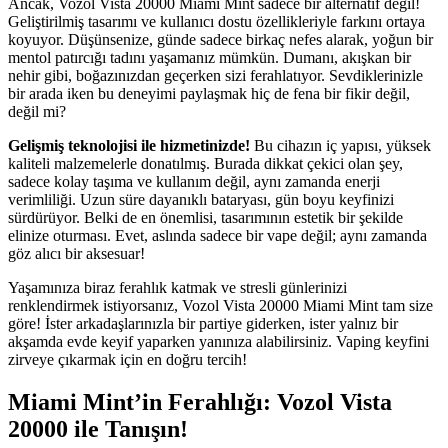
Ancak, Vozol Vista 20000 Miami Mint sadece bir alternatif değil!
Geliştirilmiş tasarımı ve kullanıcı dostu özellikleriyle farkını ortaya
koyuyor. Düşünsenize, günde sadece birkaç nefes alarak, yoğun bir
mentol patırcığı tadını yaşamanız mümkün. Dumanı, akışkan bir
nehir gibi, boğazınızdan geçerken sizi ferahlatıyor. Sevdiklerinizle
bir arada iken bu deneyimi paylaşmak hiç de fena bir fikir değil,
değil mi?
Gelişmiş teknolojisi ile hizmetinizde!
Bu cihazın iç yapısı, yüksek
kaliteli malzemelerle donatılmış. Burada dikkat çekici olan şey,
sadece kolay taşıma ve kullanım değil, aynı zamanda enerji
verimliliği. Uzun süre dayanıklı bataryası, gün boyu keyfinizi
sürdürüyor. Belki de en önemlisi, tasarımının estetik bir şekilde
elinize oturması. Evet, aslında sadece bir vape değil; aynı zamanda
göz alıcı bir aksesuar!
Yaşamınıza biraz ferahlık katmak ve stresli günlerinizi
renklendirmek istiyorsanız, Vozol Vista 20000 Miami Mint tam size
göre! İster arkadaşlarınızla bir partiye giderken, ister yalnız bir
akşamda evde keyif yaparken yanınıza alabilirsiniz. Vaping keyfini
zirveye çıkarmak için en doğru tercih!
Miami Mint’in Ferahlığı: Vozol Vista
20000 ile Tanışın!