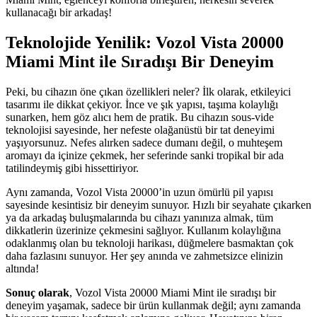
kullanacağı bir arkadaş!
Teknolojide Yenilik: Vozol Vista 20000
Miami Mint ile Sıradışı Bir Deneyim
Peki, bu cihazın öne çıkan özellikleri neler? İlk olarak, etkileyici
tasarımı ile dikkat çekiyor. İnce ve şık yapısı, taşıma kolaylığı
sunarken, hem göz alıcı hem de pratik. Bu cihazın sous-vide
teknolojisi sayesinde, her nefeste olağanüstü bir tat deneyimi
yaşıyorsunuz. Nefes alırken sadece dumanı değil, o muhteşem
aromayı da içinize çekmek, her seferinde sanki tropikal bir ada
tatilindeymiş gibi hissettiriyor.
Aynı zamanda, Vozol Vista 20000’in uzun ömürlü pil yapısı
sayesinde kesintisiz bir deneyim sunuyor. Hızlı bir seyahate çıkarken
ya da arkadaş buluşmalarında bu cihazı yanınıza almak, tüm
dikkatlerin üzerinize çekmesini sağlıyor. Kullanım kolaylığına
odaklanmış olan bu teknoloji harikası, düğmelere basmaktan çok
daha fazlasını sunuyor. Her şey anında ve zahmetsizce elinizin
altında!
Sonuç olarak
, Vozol Vista 20000 Miami Mint ile sıradışı bir
deneyim yaşamak, sadece bir ürün kullanmak değil; aynı zamanda