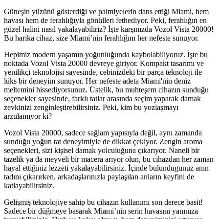
Güneşin yüzünü gösterdiği ve palmiyelerin dans ettiği Miami, hem
havası hem de ferahlığıyla gönülleri fethediyor. Peki, ferahlığın en
güzel halini nasıl yakalayabiliriz? İşte karşınızda Vozol Vista 20000!
Bu harika cihaz, size Miami’nin ferahlığını her nefeste sunuyor.
Hepimiz modern yaşamın yoğunluğunda kaybolabiliyoruz. İşte bu
noktada Vozol Vista 20000 devreye giriyor. Kompakt tasarımı ve
yenilikçi teknolojisi sayesinde, cebinizdeki bir parça teknoloji ile
lüks bir deneyim sunuyor. Her nefeste adeta Miami'nin deniz
meltemini hissediyorsunuz. Üstelik, bu muhteşem cihazın sunduğu
seçenekler sayesinde, farklı tatlar arasında seçim yaparak damak
zevkinizi zenginleştirebilirsiniz. Peki, kim bu yozlaşmayı
arzulamıyor ki?
Vozol Vista 20000, sadece sağlam yapısıyla değil, aynı zamanda
sunduğu yoğun tat deneyimiyle de dikkat çekiyor. Zengin aroma
seçenekleri, sizi kişisel damak yolculuğuna çıkarıyor. Naneli bir
tazelik ya da meyveli bir macera arıyor olun, bu cihazdan her zaman
hayal ettiğiniz lezzeti yakalayabilirsiniz. İçinde bulundugunuz anın
tadını çıkarırken, arkadaşlarınızla paylaşılan anların keyfini de
katlayabilirsiniz.
Gelişmiş teknolojiye sahip bu cihazın kullanımı son derece basit!
Sadece bir düğmeye basarak Miami’nin serin havasını yanınıza