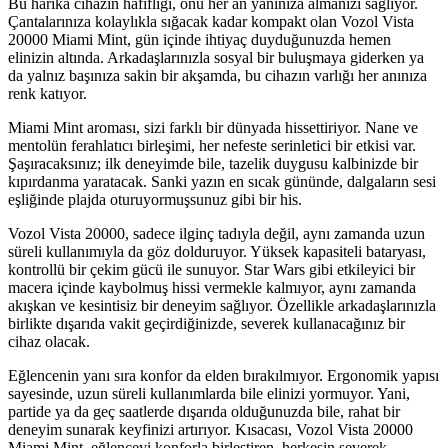
Bu harika cihazın hafifliği, onu her an yanınıza almanızı sağlıyor.
Çantalarınıza kolaylıkla sığacak kadar kompakt olan Vozol Vista
20000 Miami Mint, gün içinde ihtiyaç duyduğunuzda hemen
elinizin altında. Arkadaşlarınızla sosyal bir buluşmaya giderken ya
da yalnız başınıza sakin bir akşamda, bu cihazın varlığı her anınıza
renk katıyor.
Miami Mint aroması, sizi farklı bir dünyada hissettiriyor. Nane ve
mentolün ferahlatıcı birleşimi, her nefeste serinletici bir etkisi var.
Şaşıracaksınız; ilk deneyimde bile, tazelik duygusu kalbinizde bir
kıpırdanma yaratacak. Sanki yazın en sıcak gününde, dalgaların sesi
eşliğinde plajda oturuyormuşsunuz gibi bir his.
Vozol Vista 20000, sadece ilginç tadıyla değil, aynı zamanda uzun
süreli kullanımıyla da göz dolduruyor. Yüksek kapasiteli bataryası,
kontrollü bir çekim gücü ile sunuyor. Star Wars gibi etkileyici bir
macera içinde kaybolmuş hissi vermekle kalmıyor, aynı zamanda
akışkan ve kesintisiz bir deneyim sağlıyor. Özellikle arkadaşlarınızla
birlikte dışarıda vakit geçirdiğinizde, severek kullanacağınız bir
cihaz olacak.
Eğlencenin yanı sıra konfor da elden bırakılmıyor. Ergonomik yapısı
sayesinde, uzun süreli kullanımlarda bile elinizi yormuyor. Yani,
partide ya da geç saatlerde dışarıda olduğunuzda bile, rahat bir
deneyim sunarak keyfinizi artırıyor. Kısacası, Vozol Vista 20000
Miami Mint, eğlenceyi konforla birleştiren, herkesin severek