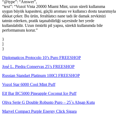
“@type”: “Answer”,
“text”: “Vozol Vista 20000 Miami Mint, uzun süreli kullanıma
uygun büyük kapasitesi, güçlü aroması ve kullanıcı dostu tasarımıyla
dikkat çeker. Bu ürün, ferahlatıcı nane tadı ile damak zevkinizi
tatmin ederken, pratik taşınabilirliği sayesinde her yerde
kullanılabilir. Uzun ömürlü pil yapısı, sürekli kullanımda bile
performansını korur.”
}
]
}
Diplomaticos Protocolo 10’s Puro FREESHOP
José L. Piedra Conservas 25’s FREESHOP
Russian Standart Platinum 100Cl FREESHOP
Vozol Star 6000 Cool Mint Puff
Elf Bar BC5000 Pineapple Coconut Ice Puff
Oliva Serie G Double Robusto Puro – 25´s Ahşap Kutu
Marvel Compact Purple Energy Click Sigara