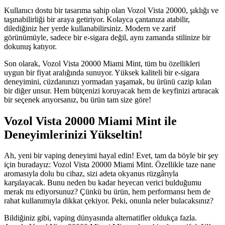
Kullanıcı dostu bir tasarıma sahip olan Vozol Vista 20000, şıklığı ve
taşınabilirliği bir araya getiriyor. Kolayca çantanıza atabilir,
dilediğiniz her yerde kullanabilirsiniz. Modern ve zarif
görünümüyle, sadece bir e-sigara değil, aynı zamanda stilinize bir
dokunuş katıyor.
Son olarak, Vozol Vista 20000 Miami Mint, tüm bu özellikleri
uygun bir fiyat aralığında sunuyor. Yüksek kaliteli bir e-sigara
deneyimini, cüzdanınızı yormadan yaşamak, bu ürünü cazip kılan
bir diğer unsur. Hem bütçenizi koruyacak hem de keyfinizi artıracak
bir seçenek arıyorsanız, bu ürün tam size göre!
Vozol Vista 20000 Miami Mint ile
Deneyimlerinizi Yükseltin!
Ah, yeni bir vaping deneyimi hayal edin! Evet, tam da böyle bir şey
için buradayız: Vozol Vista 20000 Miami Mint. Özellikle taze nane
aromasıyla dolu bu cihaz, sizi adeta okyanus rüzgârıyla
karşılayacak. Bunu neden bu kadar heyecan verici bulduğumu
merak mı ediyorsunuz? Çünkü bu ürün, hem performansı hem de
rahat kullanımıyla dikkat çekiyor. Peki, onunla neler bulacaksınız?
Bildiğiniz gibi, vaping dünyasında alternatifler oldukça fazla.