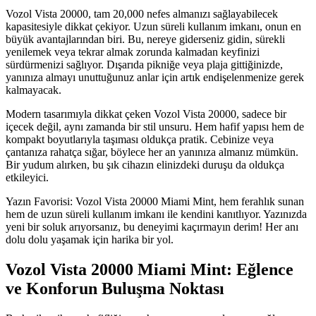
Vozol Vista 20000, tam 20,000 nefes almanızı sağlayabilecek
kapasitesiyle dikkat çekiyor. Uzun süreli kullanım imkanı, onun en
büyük avantajlarından biri. Bu, nereye giderseniz gidin, sürekli
yenilemek veya tekrar almak zorunda kalmadan keyfinizi
sürdürmenizi sağlıyor. Dışarıda pikniğe veya plaja gittiğinizde,
yanınıza almayı unuttuğunuz anlar için artık endişelenmenize gerek
kalmayacak.
Modern tasarımıyla dikkat çeken Vozol Vista 20000, sadece bir
içecek değil, aynı zamanda bir stil unsuru. Hem hafif yapısı hem de
kompakt boyutlarıyla taşıması oldukça pratik. Cebinize veya
çantanıza rahatça sığar, böylece her an yanınıza almanız mümkün.
Bir yudum alırken, bu şık cihazın elinizdeki duruşu da oldukça
etkileyici.
Yazın Favorisi: Vozol Vista 20000 Miami Mint, hem ferahlık sunan
hem de uzun süreli kullanım imkanı ile kendini kanıtlıyor. Yazınızda
yeni bir soluk arıyorsanız, bu deneyimi kaçırmayın derim! Her anı
dolu dolu yaşamak için harika bir yol.
Vozol Vista 20000 Miami Mint: Eğlence
ve Konforun Buluşma Noktası