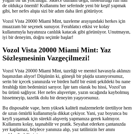
yoğun bir tat yolculuğu. Sadece dumanı değil, hissettirdiği ruh hali
de oldukça önemli! Kullanımı her seferinde yeni bir keşif yapmak
gibi, her nefes alışta sizi bir adım daha ileri götürüyor.
Vozol Vista 20000 Miami Mint, tazeleme arayışındaki herkes için
muazzam bir seçenek sunuyor. Ferahlatıcı etkisi ve kolay
kullanımıyla hayatınıza canlılık katacak gibi görünüyor. Unutmayın,
iyi bir deneyim, doğru seçimle başlar!
Vozol Vista 20000 Miami Mint: Yaz
Sözleşmesinin Vazgeçilmezi!
Vozol Vista 20000 Miami Mint, tazeliği ve mentol havasıyla aklınızı
başınızdan alıyor! Düşünün ki, güneşli bir plajda uzanıyorsunuz,
serin bir içecek yanınızda ve birden hafif bir esinti şekildeki bu nane
ferahlığı tüm bedeninizi sarıyor. İşte tam olarak bu hissi, Vozol’un
bu ürünü sağlıyor. Her nefes alışverişte, yazın sıcağında kaybolmuş
hissetmeyip, tazelik dolu bir deneyim yaşıyorsunuz.
Bu disposable vape, hem yüksek kaliteli malzemelerle üretiliyor hem
de uzun ömürlü kullanımıyla dikkat çekiyor. Yani, yaz boyunca bu
keyfi yaşamak için sürekli alışveriş yapmanıza gerek kalmıyor.
Kullanımı kolay, taşınabilir ve pratik. Seyahat ederken çantanızda
yer kaplamaz, böylece yanınıza alıp, yaz tatilinizin her anını