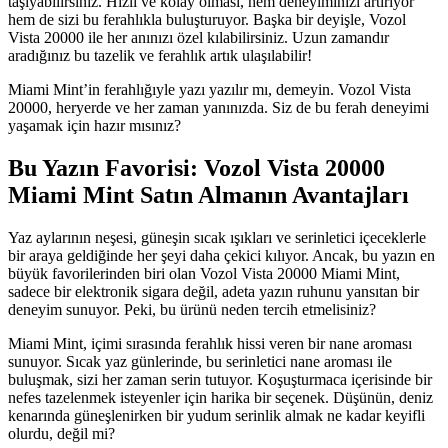
taşıyabilirsiniz. Hızlı ve kolay olması, hem deneyiminizi artırıyor
hem de sizi bu ferahlıkla buluşturuyor. Başka bir deyişle, Vozol
Vista 20000 ile her anınızı özel kılabilirsiniz. Uzun zamandır
aradığınız bu tazelik ve ferahlık artık ulaşılabilir!
Miami Mint’in ferahlığıyle yazı yazılır mı, demeyin. Vozol Vista
20000, heryerde ve her zaman yanınızda. Siz de bu ferah deneyimi
yaşamak için hazır mısınız?
Bu Yazın Favorisi: Vozol Vista 20000
Miami Mint Satın Almanın Avantajları
Yaz aylarının neşesi, güneşin sıcak ışıkları ve serinletici içeceklerle
bir araya geldiğinde her şeyi daha çekici kılıyor. Ancak, bu yazın en
büyük favorilerinden biri olan Vozol Vista 20000 Miami Mint,
sadece bir elektronik sigara değil, adeta yazın ruhunu yansıtan bir
deneyim sunuyor. Peki, bu ürünü neden tercih etmelisiniz?
Miami Mint, içimi sırasında ferahlık hissi veren bir nane aroması
sunuyor. Sıcak yaz günlerinde, bu serinletici nane aroması ile
buluşmak, sizi her zaman serin tutuyor. Koşuşturmaca içerisinde bir
nefes tazelenmek isteyenler için harika bir seçenek. Düşünün, deniz
kenarında güneşlenirken bir yudum serinlik almak ne kadar keyifli
olurdu, değil mi?