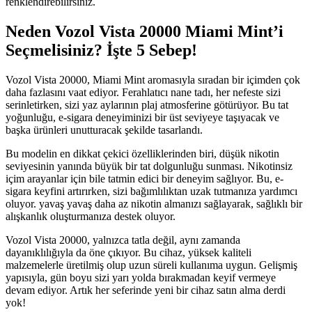
renklendirebilirsiniz.
Neden Vozol Vista 20000 Miami Mint’i
Seçmelisiniz? İşte 5 Sebep!
Vozol Vista 20000, Miami Mint aromasıyla sıradan bir içimden çok
daha fazlasını vaat ediyor. Ferahlatıcı nane tadı, her nefeste sizi
serinletirken, sizi yaz aylarının plaj atmosferine götürüyor. Bu tat
yoğunluğu, e-sigara deneyiminizi bir üst seviyeye taşıyacak ve
başka ürünleri unutturacak şekilde tasarlandı.
Bu modelin en dikkat çekici özelliklerinden biri, düşük nikotin
seviyesinin yanında büyük bir tat dolgunluğu sunması. Nikotinsiz
içim arayanlar için bile tatmin edici bir deneyim sağlıyor. Bu, e-
sigara keyfini artırırken, sizi bağımlılıktan uzak tutmanıza yardımcı
oluyor. yavaş yavaş daha az nikotin almanızı sağlayarak, sağlıklı bir
alışkanlık oluşturmanıza destek oluyor.
Vozol Vista 20000, yalnızca tatla değil, aynı zamanda
dayanıklılığıyla da öne çıkıyor. Bu cihaz, yüksek kaliteli
malzemelerle üretilmiş olup uzun süreli kullanıma uygun. Gelişmiş
yapısıyla, gün boyu sizi yarı yolda bırakmadan keyif vermeye
devam ediyor. Artık her seferinde yeni bir cihaz satın alma derdi
yok!