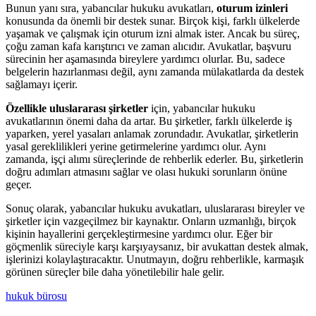
Bunun yanı sıra, yabancılar hukuku avukatları,
oturum izinleri
konusunda da önemli bir destek sunar. Birçok kişi, farklı ülkelerde
yaşamak ve çalışmak için oturum izni almak ister. Ancak bu süreç,
çoğu zaman kafa karıştırıcı ve zaman alıcıdır. Avukatlar, başvuru
sürecinin her aşamasında bireylere yardımcı olurlar. Bu, sadece
belgelerin hazırlanması değil, aynı zamanda mülakatlarda da destek
sağlamayı içerir.
Özellikle uluslararası şirketler
için, yabancılar hukuku
avukatlarının önemi daha da artar. Bu şirketler, farklı ülkelerde iş
yaparken, yerel yasaları anlamak zorundadır. Avukatlar, şirketlerin
yasal gereklilikleri yerine getirmelerine yardımcı olur. Aynı
zamanda, işçi alımı süreçlerinde de rehberlik ederler. Bu, şirketlerin
doğru adımları atmasını sağlar ve olası hukuki sorunların önüne
geçer.
Sonuç olarak, yabancılar hukuku avukatları, uluslararası bireyler ve
şirketler için vazgeçilmez bir kaynaktır. Onların uzmanlığı, birçok
kişinin hayallerini gerçekleştirmesine yardımcı olur. Eğer bir
göçmenlik süreciyle karşı karşıyaysanız, bir avukattan destek almak,
işlerinizi kolaylaştıracaktır. Unutmayın, doğru rehberlikle, karmaşık
görünen süreçler bile daha yönetilebilir hale gelir.
hukuk bürosu