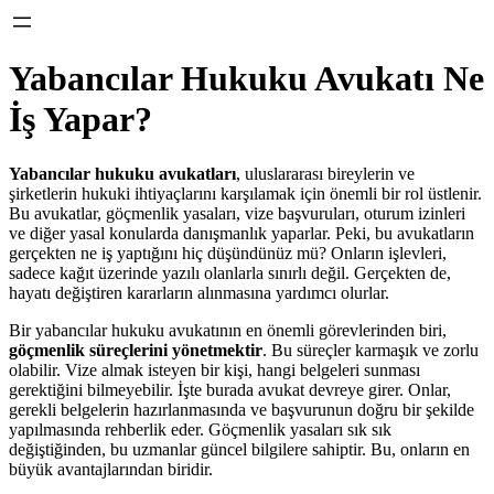
Yabancılar Hukuku Avukatı Ne
İş Yapar?
Yabancılar hukuku avukatları
, uluslararası bireylerin ve
şirketlerin hukuki ihtiyaçlarını karşılamak için önemli bir rol üstlenir.
Bu avukatlar, göçmenlik yasaları, vize başvuruları, oturum izinleri
ve diğer yasal konularda danışmanlık yaparlar. Peki, bu avukatların
gerçekten ne iş yaptığını hiç düşündünüz mü? Onların işlevleri,
sadece kağıt üzerinde yazılı olanlarla sınırlı değil. Gerçekten de,
hayatı değiştiren kararların alınmasına yardımcı olurlar.
Bir yabancılar hukuku avukatının en önemli görevlerinden biri,
göçmenlik süreçlerini yönetmektir
. Bu süreçler karmaşık ve zorlu
olabilir. Vize almak isteyen bir kişi, hangi belgeleri sunması
gerektiğini bilmeyebilir. İşte burada avukat devreye girer. Onlar,
gerekli belgelerin hazırlanmasında ve başvurunun doğru bir şekilde
yapılmasında rehberlik eder. Göçmenlik yasaları sık sık
değiştiğinden, bu uzmanlar güncel bilgilere sahiptir. Bu, onların en
büyük avantajlarından biridir.