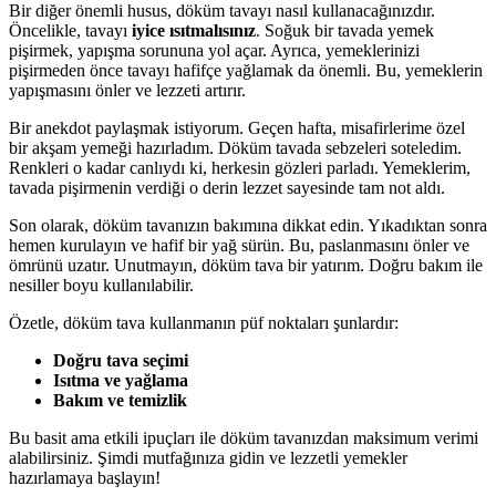
Bir diğer önemli husus, döküm tavayı nasıl kullanacağınızdır.
Öncelikle, tavayı
iyice ısıtmalısınız
. Soğuk bir tavada yemek
pişirmek, yapışma sorununa yol açar. Ayrıca, yemeklerinizi
pişirmeden önce tavayı hafifçe yağlamak da önemli. Bu, yemeklerin
yapışmasını önler ve lezzeti artırır.
Bir anekdot paylaşmak istiyorum. Geçen hafta, misafirlerime özel
bir akşam yemeği hazırladım. Döküm tavada sebzeleri soteledim.
Renkleri o kadar canlıydı ki, herkesin gözleri parladı. Yemeklerim,
tavada pişirmenin verdiği o derin lezzet sayesinde tam not aldı.
Son olarak, döküm tavanızın bakımına dikkat edin. Yıkadıktan sonra
hemen kurulayın ve hafif bir yağ sürün. Bu, paslanmasını önler ve
ömrünü uzatır. Unutmayın, döküm tava bir yatırım. Doğru bakım ile
nesiller boyu kullanılabilir.
Özetle, döküm tava kullanmanın püf noktaları şunlardır:
Doğru tava seçimi
Isıtma ve yağlama
Bakım ve temizlik
Bu basit ama etkili ipuçları ile döküm tavanızdan maksimum verimi
alabilirsiniz. Şimdi mutfağınıza gidin ve lezzetli yemekler
hazırlamaya başlayın!